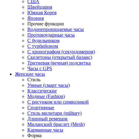
США
Швейцария
Южная Корея
Япония
Прочие функции
Водонепроницаемые часы
Противоударные часы
С будильником
С турбийоном
С хронографом (секундомером)
Скелетоны (открытый баланс)
Тритиевая (вечная) подсветка
Часы с GPS
Женские часы
Стиль
Умные (смарт часы)
Классические
Модные (Fashion)
С рисунком или символикой
Спортивные
Стиль милитари (military)
Длинный ремешок
Миланский браслет (Mesh)
Карманные часы
Форма