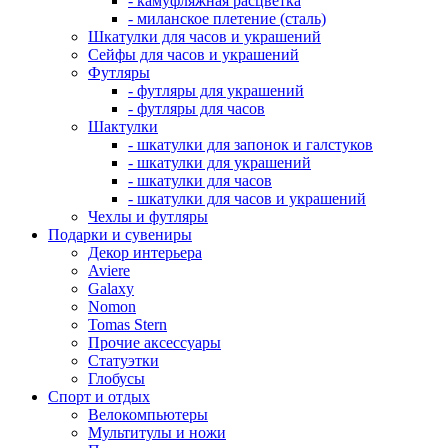
- камуфляжная расцветка
- миланское плетение (сталь)
Шкатулки для часов и украшений
Сейфы для часов и украшений
Футляры
- футляры для украшений
- футляры для часов
Шактулки
- шкатулки для запонок и галстуков
- шкатулки для украшений
- шкатулки для часов
- шкатулки для часов и украшений
Чехлы и футляры
Подарки и сувениры
Декор интерьера
Aviere
Galaxy
Nomon
Tomas Stern
Прочие аксессуары
Статуэтки
Глобусы
Спорт и отдых
Велокомпьютеры
Мультитулы и ножи