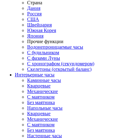
Страна
Дания
Россия
США
Швейцария
Южная Корея
Япония
Прочие функции
Водонепроницаемые часы
С будильником
С фазами Луны
С хронографом (секундомером)
Скелетоны (открытый баланс)
Интерьерные часы
Каминные часы
Кварцевые
Механические
С маятником
Без маятника
Напольные часы
Кварцевые
Механические
С маятником
Без маятника
Настенные часы