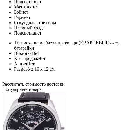
Подсветка
нет
Маятник
нет
Бой
нет
Гири
нет
Секундная стрелка
да
Плавный ход
да
Подсветка
нет
Тип механизма (механика/кварц)
КВАРЦЕВЫЕ / - от
батарейки
Новинка
Нет
Хит продаж
Нет
Акция
Нет
Размер
3 x 10 x 12 см
Рассчитать стоимость доставки
Популярные товары