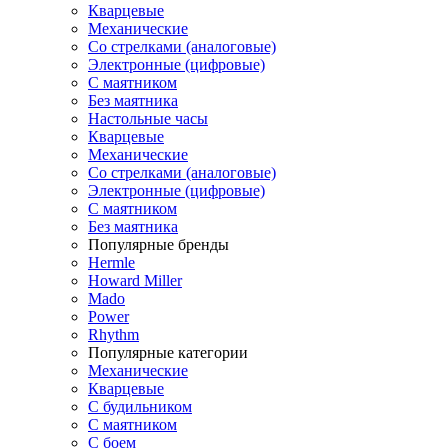
Кварцевые
Механические
Со стрелками (аналоговые)
Электронные (цифровые)
С маятником
Без маятника
Настольные часы
Кварцевые
Механические
Со стрелками (аналоговые)
Электронные (цифровые)
С маятником
Без маятника
Популярные бренды
Hermle
Howard Miller
Mado
Power
Rhythm
Популярные категории
Механические
Кварцевые
С будильником
С маятником
С боем