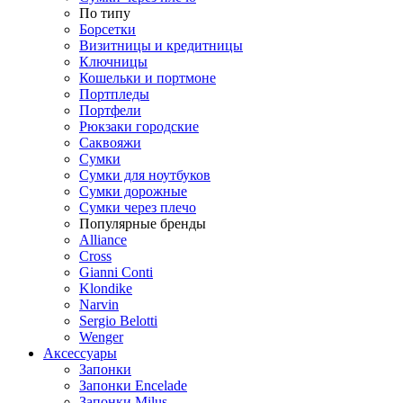
По типу
Борсетки
Визитницы и кредитницы
Ключницы
Кошельки и портмоне
Портпледы
Портфели
Рюкзаки городские
Саквояжи
Сумки
Сумки для ноутбуков
Сумки дорожные
Сумки через плечо
Популярные бренды
Alliance
Cross
Gianni Conti
Klondike
Narvin
Sergio Belotti
Wenger
Аксессуары
Запонки
Запонки Encelade
Запонки Milus