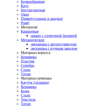
Бочкообразная
Круг
Нестандартная
Овал
Прямоугольник и квадрат
Ромб
Механизм
Кварцевые
-кварц с солнечной батареей
Механические
-механика с автоподзаводом
-механика с ручным заводом
Материал корпуса
Керамика
Пластик
Серебро
Сталь
Титан
Материал ремешка
Каучук (силикон)
Керамика
Кожа
Сталь
Текстиль
Титан