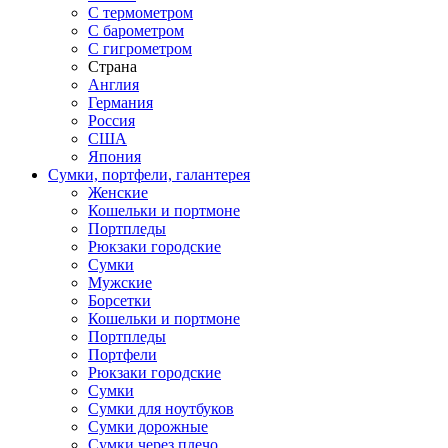
С термометром
С барометром
С гигрометром
Страна
Англия
Германия
Россия
США
Япония
Сумки, портфели, галантерея
Женские
Кошельки и портмоне
Портпледы
Рюкзаки городские
Сумки
Мужские
Борсетки
Кошельки и портмоне
Портпледы
Портфели
Рюкзаки городские
Сумки
Сумки для ноутбуков
Сумки дорожные
Сумки через плечо