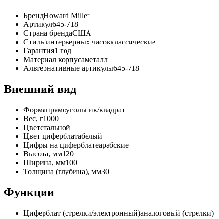
Бренд
Howard Miller
Артикул
645-718
Страна бренда
США
Стиль интерьерных часов
классические
Гарантия
1 год
Материал корпуса
металл
Альтернативные артикулы
645-718
Внешний вид
Форма
прямоугольник/квадрат
Вес, г
1000
Цвет
стальной
Цвет циферблата
белый
Цифры на циферблате
арабские
Высота, мм
120
Ширина, мм
100
Толщина (глубина), мм
30
Функции
Циферблат (стрелки/электронный)
аналоговый (стрелки)