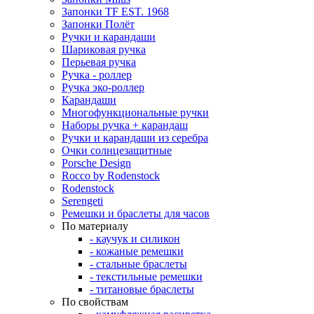
Запонки TF EST. 1968
Запонки Полёт
Ручки и карандаши
Шариковая ручка
Перьевая ручка
Ручка - роллер
Ручка эко-роллер
Карандаши
Многофункциональные ручки
Наборы ручка + карандаш
Ручки и карандаши из серебра
Очки солнцезащитные
Porsche Design
Rocco by Rodenstock
Rodenstock
Serengeti
Ремешки и браслеты для часов
По материалу
- каучук и силикон
- кожаные ремешки
- стальные браслеты
- текстильные ремешки
- титановые браслеты
По свойствам