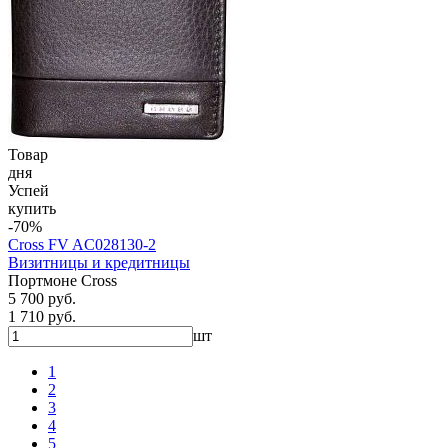
Товар
дня
Успей
купить
-70%
Cross FV AC028130-2
Визитницы и кредитницы
Портмоне Cross
5 700 руб.
1 710 руб.
шт
1
2
3
4
5