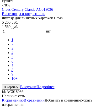
купить
-70%
Cross Century Classic AC018036
Визитницы и кредитницы
Футляр для визитных карточек Cross
5 200 руб.
1 560 руб.
шт
1
2
3
4
5
6
7
8
9
10+
В корзине
Подробнее
В корзину
id:
AC018036
Наличие:
есть
К сравнению
В сравнении
Добавить в сравнение
Убрать
из сравнения