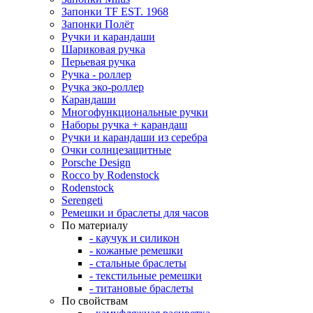
Запонки TF EST. 1968
Запонки Полёт
Ручки и карандаши
Шариковая ручка
Перьевая ручка
Ручка - роллер
Ручка эко-роллер
Карандаши
Многофункциональные ручки
Наборы ручка + карандаш
Ручки и карандаши из серебра
Очки солнцезащитные
Porsche Design
Rocco by Rodenstock
Rodenstock
Serengeti
Ремешки и браслеты для часов
По материалу
- каучук и силикон
- кожаные ремешки
- стальные браслеты
- текстильные ремешки
- титановые браслеты
По свойствам