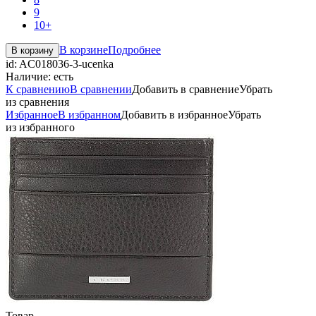
9
10+
В корзине
Подробнее
В корзину
id:
AC018036-3-ucenka
Наличие:
есть
К сравнению
В сравнении
Добавить в сравнение
Убрать
из сравнения
Избранное
В избранном
Добавить в избранное
Убрать
из избранного
Товар