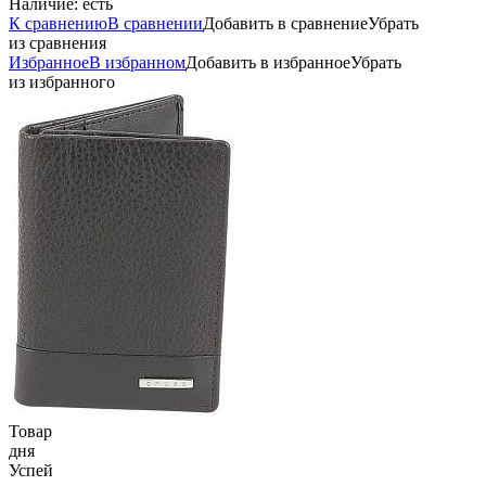
Наличие:
есть
К сравнению
В сравнении
Добавить в сравнение
Убрать
из сравнения
Избранное
В избранном
Добавить в избранное
Убрать
из избранного
Товар
дня
Успей