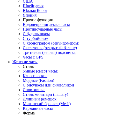
США
Швейцария
Южная Корея
Япония
Прочие функции
Водонепроницаемые часы
Противоударные часы
С будильником
С турбийоном
С хронографом (секундомером)
Скелетоны (открытый баланс)
Тритиевая (вечная) подсветка
Часы с GPS
Женские часы
Стиль
Умные (смарт часы)
Классические
Модные (Fashion)
С рисунком или символикой
Спортивные
Стиль милитари (military)
Длинный ремешок
Миланский браслет (Mesh)
Карманные часы
Форма