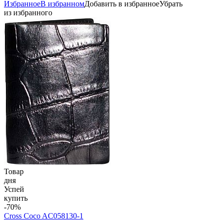
Избранное
В избранном
Добавить в избранное
Убрать
из избранного
Товар
дня
Успей
купить
-70%
Cross Coco AC058130-1