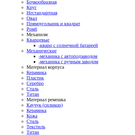
Бочкообразная
Круг
Нестандартная
Овал
Прямоугольник и квадрат
Ромб
Механизм
Кварцевые
-кварц с солнечной батареей
Механические
-механика с автоподзаводом
-механика с ручным заводом
Материал корпуса
Керамика
Пластик
Серебро
Сталь
Титан
Материал ремешка
Каучук (силикон)
Керамика
Кожа
Сталь
Текстиль
Титан