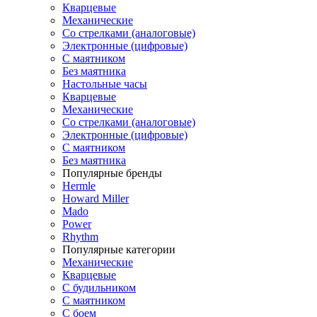
Кварцевые
Механические
Со стрелками (аналоговые)
Электронные (цифровые)
С маятником
Без маятника
Настольные часы
Кварцевые
Механические
Со стрелками (аналоговые)
Электронные (цифровые)
С маятником
Без маятника
Популярные бренды
Hermle
Howard Miller
Mado
Power
Rhythm
Популярные категории
Механические
Кварцевые
С будильником
С маятником
С боем