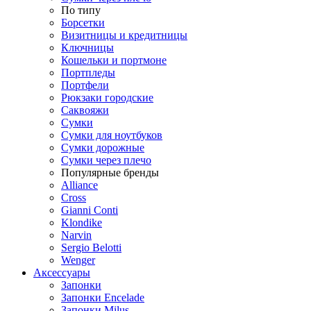
По типу
Борсетки
Визитницы и кредитницы
Ключницы
Кошельки и портмоне
Портпледы
Портфели
Рюкзаки городские
Саквояжи
Сумки
Сумки для ноутбуков
Сумки дорожные
Сумки через плечо
Популярные бренды
Alliance
Cross
Gianni Conti
Klondike
Narvin
Sergio Belotti
Wenger
Аксессуары
Запонки
Запонки Encelade
Запонки Milus