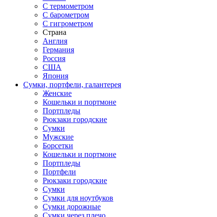
С термометром
С барометром
С гигрометром
Страна
Англия
Германия
Россия
США
Япония
Сумки, портфели, галантерея
Женские
Кошельки и портмоне
Портпледы
Рюкзаки городские
Сумки
Мужские
Борсетки
Кошельки и портмоне
Портпледы
Портфели
Рюкзаки городские
Сумки
Сумки для ноутбуков
Сумки дорожные
Сумки через плечо