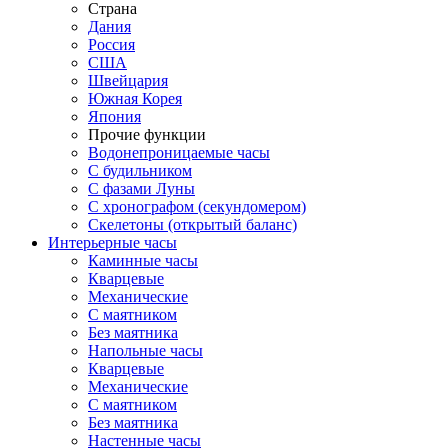
Страна
Дания
Россия
США
Швейцария
Южная Корея
Япония
Прочие функции
Водонепроницаемые часы
С будильником
С фазами Луны
С хронографом (секундомером)
Скелетоны (открытый баланс)
Интерьерные часы
Каминные часы
Кварцевые
Механические
С маятником
Без маятника
Напольные часы
Кварцевые
Механические
С маятником
Без маятника
Настенные часы