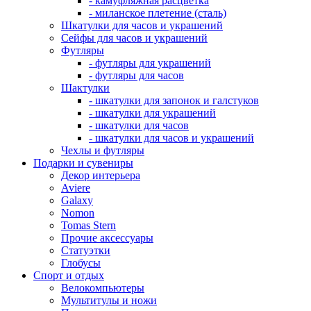
- камуфляжная расцветка
- миланское плетение (сталь)
Шкатулки для часов и украшений
Сейфы для часов и украшений
Футляры
- футляры для украшений
- футляры для часов
Шактулки
- шкатулки для запонок и галстуков
- шкатулки для украшений
- шкатулки для часов
- шкатулки для часов и украшений
Чехлы и футляры
Подарки и сувениры
Декор интерьера
Aviere
Galaxy
Nomon
Tomas Stern
Прочие аксессуары
Статуэтки
Глобусы
Спорт и отдых
Велокомпьютеры
Мультитулы и ножи