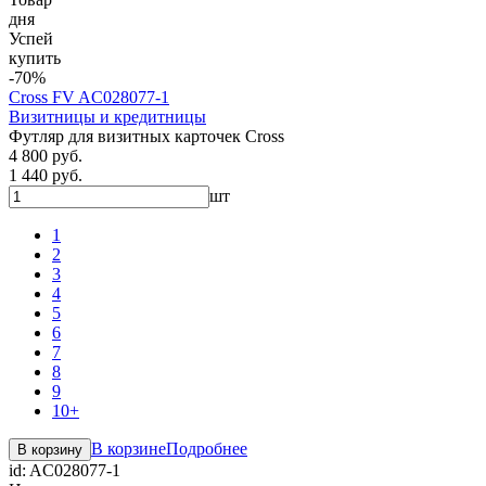
дня
Успей
купить
-70%
Cross FV AC028077-1
Визитницы и кредитницы
Футляр для визитных карточек Cross
4 800 руб.
1 440 руб.
шт
1
2
3
4
5
6
7
8
9
10+
В корзине
Подробнее
В корзину
id:
AC028077-1