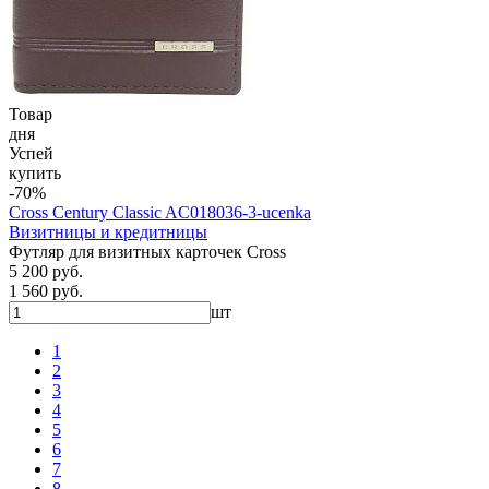
Товар
дня
Успей
купить
-70%
Cross Century Classic AC018036-3-ucenka
Визитницы и кредитницы
Футляр для визитных карточек Cross
5 200 руб.
1 560 руб.
шт
1
2
3
4
5
6
7
8