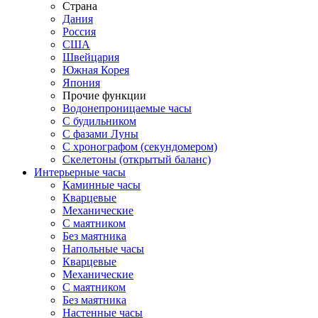
Страна
Дания
Россия
США
Швейцария
Южная Корея
Япония
Прочие функции
Водонепроницаемые часы
С будильником
С фазами Луны
С хронографом (секундомером)
Скелетоны (открытый баланс)
Интерьерные часы
Каминные часы
Кварцевые
Механические
С маятником
Без маятника
Напольные часы
Кварцевые
Механические
С маятником
Без маятника
Настенные часы