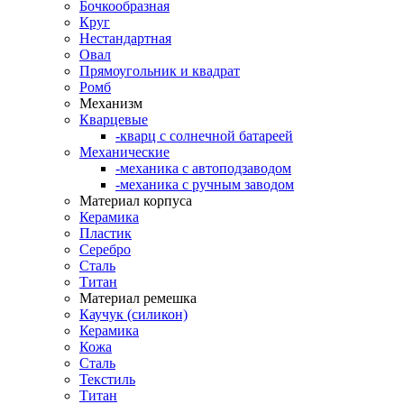
Бочкообразная
Круг
Нестандартная
Овал
Прямоугольник и квадрат
Ромб
Механизм
Кварцевые
-кварц с солнечной батареей
Механические
-механика с автоподзаводом
-механика с ручным заводом
Материал корпуса
Керамика
Пластик
Серебро
Сталь
Титан
Материал ремешка
Каучук (силикон)
Керамика
Кожа
Сталь
Текстиль
Титан