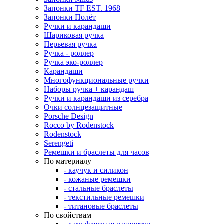
Запонки TF EST. 1968
Запонки Полёт
Ручки и карандаши
Шариковая ручка
Перьевая ручка
Ручка - роллер
Ручка эко-роллер
Карандаши
Многофункциональные ручки
Наборы ручка + карандаш
Ручки и карандаши из серебра
Очки солнцезащитные
Porsche Design
Rocco by Rodenstock
Rodenstock
Serengeti
Ремешки и браслеты для часов
По материалу
- каучук и силикон
- кожаные ремешки
- стальные браслеты
- текстильные ремешки
- титановые браслеты
По свойствам