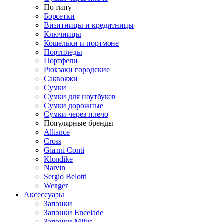
По типу
Борсетки
Визитницы и кредитницы
Ключницы
Кошельки и портмоне
Портпледы
Портфели
Рюкзаки городские
Саквояжи
Сумки
Сумки для ноутбуков
Сумки дорожные
Сумки через плечо
Популярные бренды
Alliance
Cross
Gianni Conti
Klondike
Narvin
Sergio Belotti
Wenger
Аксессуары
Запонки
Запонки Encelade
Запонки Milus