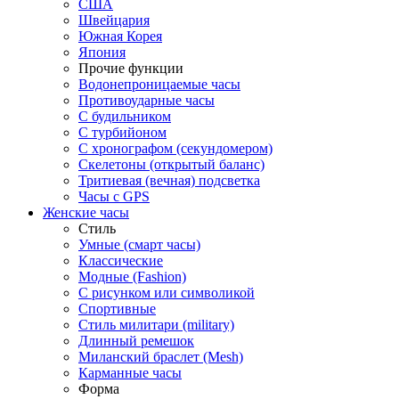
США
Швейцария
Южная Корея
Япония
Прочие функции
Водонепроницаемые часы
Противоударные часы
С будильником
С турбийоном
С хронографом (секундомером)
Скелетоны (открытый баланс)
Тритиевая (вечная) подсветка
Часы с GPS
Женские часы
Стиль
Умные (смарт часы)
Классические
Модные (Fashion)
С рисунком или символикой
Спортивные
Стиль милитари (military)
Длинный ремешок
Миланский браслет (Mesh)
Карманные часы
Форма