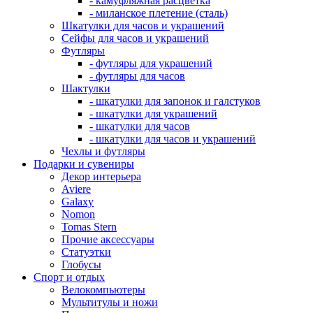
- камуфляжная расцветка
- миланское плетение (сталь)
Шкатулки для часов и украшений
Сейфы для часов и украшений
Футляры
- футляры для украшений
- футляры для часов
Шактулки
- шкатулки для запонок и галстуков
- шкатулки для украшений
- шкатулки для часов
- шкатулки для часов и украшений
Чехлы и футляры
Подарки и сувениры
Декор интерьера
Aviere
Galaxy
Nomon
Tomas Stern
Прочие аксессуары
Статуэтки
Глобусы
Спорт и отдых
Велокомпьютеры
Мультитулы и ножи