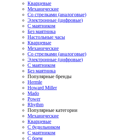
Кварцевые
Механические
Со стрелками (аналоговые)
Электронные (цифровые)
С маятником
Без маятника
Настольные часы
Кварцевые
Механические
Со стрелками (аналоговые)
Электронные (цифровые)
С маятником
Без маятника
Популярные бренды
Hermle
Howard Miller
Mado
Power
Rhythm
Популярные категории
Механические
Кварцевые
С будильником
С маятником
С боем