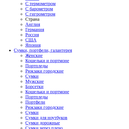
С термометром
С барометром
С гигрометром
Страна
Англия
Германия
Россия
США
Япония
Сумки, портфели, галантерея
Женские
Кошельки и портмоне
Портпледы
Рюкзаки городские
Сумки
Мужские
Борсетки
Кошельки и портмоне
Портпледы
Портфели
Рюкзаки городские
Сумки
Сумки для ноутбуков
Сумки дорожные
Сумки через плечо