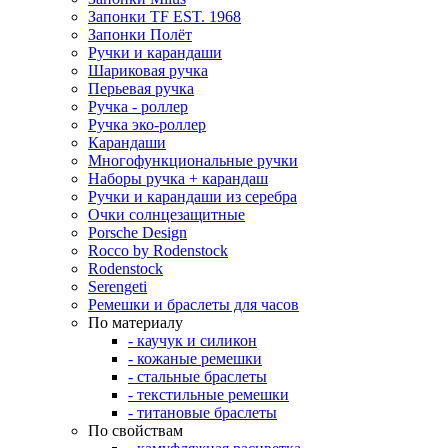
Запонки TF EST. 1968
Запонки Полёт
Ручки и карандаши
Шариковая ручка
Перьевая ручка
Ручка - роллер
Ручка эко-роллер
Карандаши
Многофункциональные ручки
Наборы ручка + карандаш
Ручки и карандаши из серебра
Очки солнцезащитные
Porsche Design
Rocco by Rodenstock
Rodenstock
Serengeti
Ремешки и браслеты для часов
По материалу
- каучук и силикон
- кожаные ремешки
- стальные браслеты
- текстильные ремешки
- титановые браслеты
По свойствам