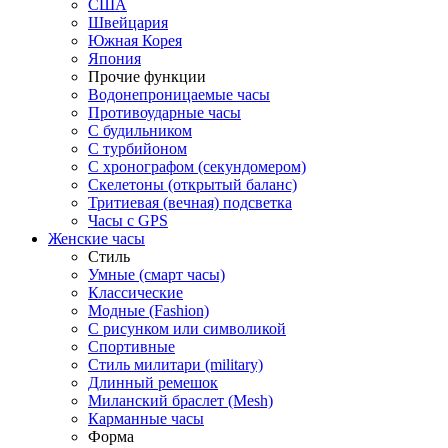
США
Швейцария
Южная Корея
Япония
Прочие функции
Водонепроницаемые часы
Противоударные часы
С будильником
С турбийоном
С хронографом (секундомером)
Скелетоны (открытый баланс)
Тритиевая (вечная) подсветка
Часы с GPS
Женские часы
Стиль
Умные (смарт часы)
Классические
Модные (Fashion)
С рисунком или символикой
Спортивные
Стиль милитари (military)
Длинный ремешок
Миланский браслет (Mesh)
Карманные часы
Форма