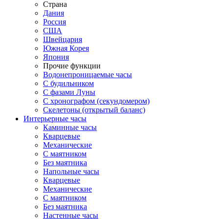
Страна
Дания
Россия
США
Швейцария
Южная Корея
Япония
Прочие функции
Водонепроницаемые часы
С будильником
С фазами Луны
С хронографом (секундомером)
Скелетоны (открытый баланс)
Интерьерные часы
Каминные часы
Кварцевые
Механические
С маятником
Без маятника
Напольные часы
Кварцевые
Механические
С маятником
Без маятника
Настенные часы