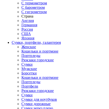
С термометром
С барометром
С гигрометром
Страна
Англия
Германия
Россия
США
Япония
Сумки, портфели, галантерея
Женские
Кошельки и портмоне
Портпледы
Рюкзаки городские
Сумки
Мужские
Борсетки
Кошельки и портмоне
Портпледы
Портфели
Рюкзаки городские
Сумки
Сумки для ноутбуков
Сумки дорожные
Сумки через плечо