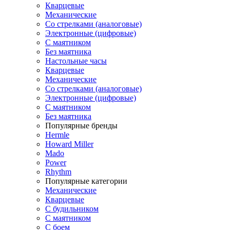
Кварцевые
Механические
Со стрелками (аналоговые)
Электронные (цифровые)
С маятником
Без маятника
Настольные часы
Кварцевые
Механические
Со стрелками (аналоговые)
Электронные (цифровые)
С маятником
Без маятника
Популярные бренды
Hermle
Howard Miller
Mado
Power
Rhythm
Популярные категории
Механические
Кварцевые
С будильником
С маятником
С боем