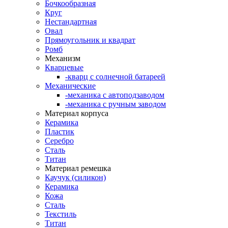
Бочкообразная
Круг
Нестандартная
Овал
Прямоугольник и квадрат
Ромб
Механизм
Кварцевые
-кварц с солнечной батареей
Механические
-механика с автоподзаводом
-механика с ручным заводом
Материал корпуса
Керамика
Пластик
Серебро
Сталь
Титан
Материал ремешка
Каучук (силикон)
Керамика
Кожа
Сталь
Текстиль
Титан