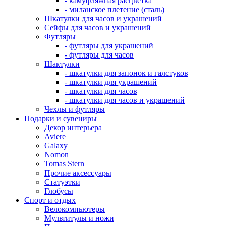
- камуфляжная расцветка
- миланское плетение (сталь)
Шкатулки для часов и украшений
Сейфы для часов и украшений
Футляры
- футляры для украшений
- футляры для часов
Шактулки
- шкатулки для запонок и галстуков
- шкатулки для украшений
- шкатулки для часов
- шкатулки для часов и украшений
Чехлы и футляры
Подарки и сувениры
Декор интерьера
Aviere
Galaxy
Nomon
Tomas Stern
Прочие аксессуары
Статуэтки
Глобусы
Спорт и отдых
Велокомпьютеры
Мультитулы и ножи