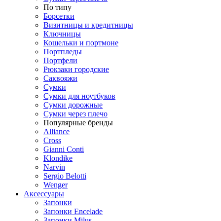
По типу
Борсетки
Визитницы и кредитницы
Ключницы
Кошельки и портмоне
Портпледы
Портфели
Рюкзаки городские
Саквояжи
Сумки
Сумки для ноутбуков
Сумки дорожные
Сумки через плечо
Популярные бренды
Alliance
Cross
Gianni Conti
Klondike
Narvin
Sergio Belotti
Wenger
Аксессуары
Запонки
Запонки Encelade
Запонки Milus