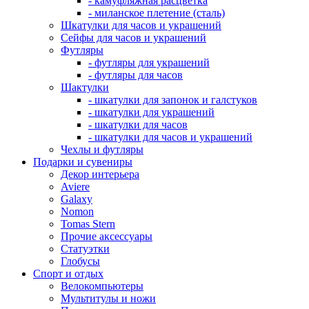
- камуфляжная расцветка
- миланское плетение (сталь)
Шкатулки для часов и украшений
Сейфы для часов и украшений
Футляры
- футляры для украшений
- футляры для часов
Шактулки
- шкатулки для запонок и галстуков
- шкатулки для украшений
- шкатулки для часов
- шкатулки для часов и украшений
Чехлы и футляры
Подарки и сувениры
Декор интерьера
Aviere
Galaxy
Nomon
Tomas Stern
Прочие аксессуары
Статуэтки
Глобусы
Спорт и отдых
Велокомпьютеры
Мультитулы и ножи