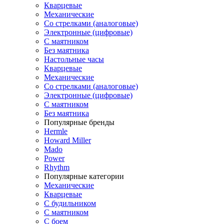
Кварцевые
Механические
Со стрелками (аналоговые)
Электронные (цифровые)
С маятником
Без маятника
Настольные часы
Кварцевые
Механические
Со стрелками (аналоговые)
Электронные (цифровые)
С маятником
Без маятника
Популярные бренды
Hermle
Howard Miller
Mado
Power
Rhythm
Популярные категории
Механические
Кварцевые
С будильником
С маятником
С боем