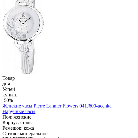
Товар
дня
Успей
купить
-50%
Женские часы Pierre Lannier Flowers 041J600-ucenka
Наручные часы
Пол: женские
Корпус: сталь
Ремешок: кожа
Стекло: минеральное