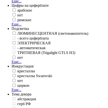
Еще...
Цифры на циферблате
арабские
нет
римские
Еще...
Подсветка
ЛЮМИНЕСЦЕНТНАЯ (светонакопитель)
- всего циферблата
ЭЛЕКТРИЧЕСКАЯ
- автоматическая
ТРИТИЕВАЯ (Trigalight GTLS H3)
нет
Еще...
Инкрустация
кристаллы
кристаллы Swarovski
нет
циркон
Еще...
Тема декора
абстракция
герб РФ