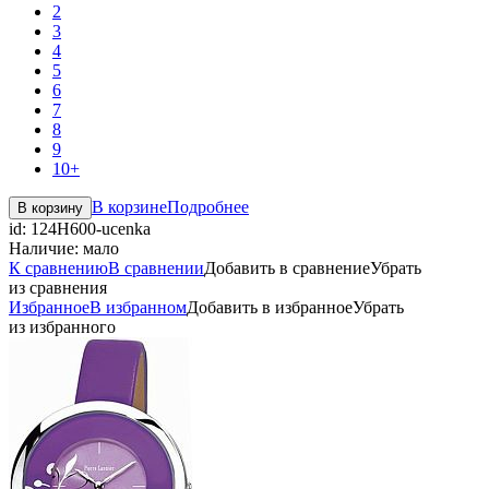
2
3
4
5
6
7
8
9
10+
В корзине
Подробнее
В корзину
id:
124H600-ucenka
Наличие:
мало
К сравнению
В сравнении
Добавить в сравнение
Убрать
из сравнения
Избранное
В избранном
Добавить в избранное
Убрать
из избранного