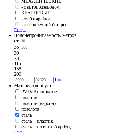
МЕХАНИЧЕСКИЕ
- с автоподзаводом
КВАРЦЕВЫЕ
- от батарейки
- от солнечной батареи
Еще...
Водонепроницаемость, метров
от
до
30
73
115
158
200
Еще...
Материал корпуса
PVD/IP покрытие
пластик
пластик (карбон)
позолота
сталь
сталь + пластик
сталь + пластик (карбон)