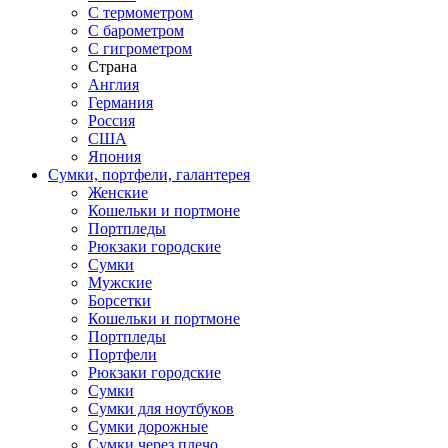
С термометром
С барометром
С гигрометром
Страна
Англия
Германия
Россия
США
Япония
Сумки, портфели, галантерея
Женские
Кошельки и портмоне
Портпледы
Рюкзаки городские
Сумки
Мужские
Борсетки
Кошельки и портмоне
Портпледы
Портфели
Рюкзаки городские
Сумки
Сумки для ноутбуков
Сумки дорожные
Сумки через плечо