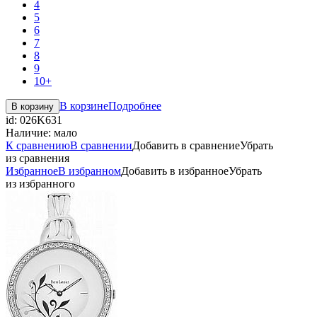
4
5
6
7
8
9
10+
В корзине
Подробнее
В корзину
id:
026K631
Наличие:
мало
К сравнению
В сравнении
Добавить в сравнение
Убрать
из сравнения
Избранное
В избранном
Добавить в избранное
Убрать
из избранного