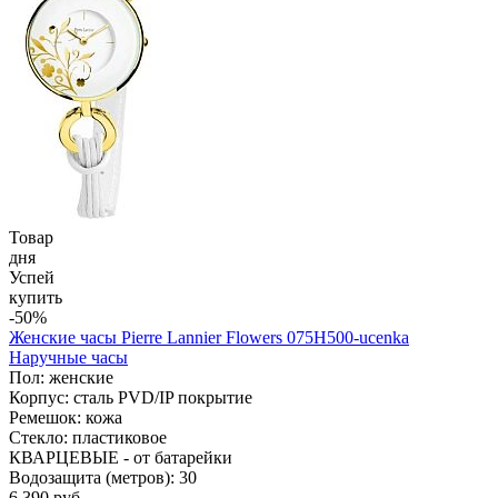
Товар
дня
Успей
купить
-50%
Женские часы Pierre Lannier Flowers 075H500-ucenka
Наручные часы
Пол: женские
Корпус: сталь PVD/IP покрытие
Ремешок: кожа
Стекло: пластиковое
КВАРЦЕВЫЕ - от батарейки
Водозащита (метров): 30
6 390 руб.