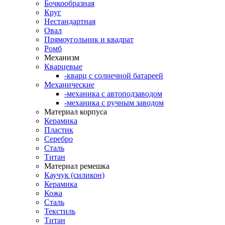
Бочкообразная
Круг
Нестандартная
Овал
Прямоугольник и квадрат
Ромб
Механизм
Кварцевые
-кварц с солнечной батареей
Механические
-механика с автоподзаводом
-механика с ручным заводом
Материал корпуса
Керамика
Пластик
Серебро
Сталь
Титан
Материал ремешка
Каучук (силикон)
Керамика
Кожа
Сталь
Текстиль
Титан