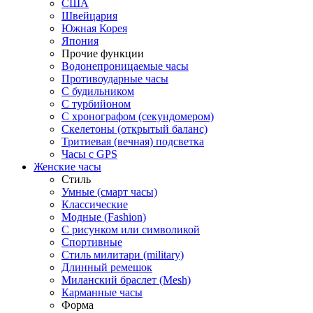
США
Швейцария
Южная Корея
Япония
Прочие функции
Водонепроницаемые часы
Противоударные часы
С будильником
С турбийоном
С хронографом (секундомером)
Скелетоны (открытый баланс)
Тритиевая (вечная) подсветка
Часы с GPS
Женские часы
Стиль
Умные (смарт часы)
Классические
Модные (Fashion)
С рисунком или символикой
Спортивные
Стиль милитари (military)
Длинный ремешок
Миланский браслет (Mesh)
Карманные часы
Форма