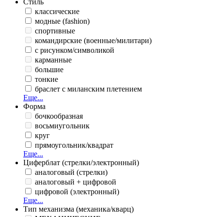
Стиль
классические
модные (fashion)
спортивные
командирские (военные/милитари)
с рисунком/символикой
карманные
большие
тонкие
браслет с миланским плетением
Еще...
Форма
бочкообразная
восьмиугольник
круг
прямоугольник/квадрат
Еще...
Циферблат (стрелки/электронный)
аналоговый (стрелки)
аналоговый + цифровой
цифровой (электронный)
Еще...
Тип механизма (механика/кварц)