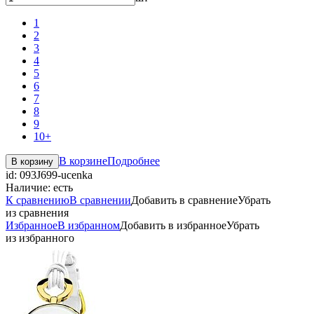
1
2
3
4
5
6
7
8
9
10+
В корзине
Подробнее
В корзину
id:
093J699-ucenka
Наличие:
есть
К сравнению
В сравнении
Добавить в сравнение
Убрать
из сравнения
Избранное
В избранном
Добавить в избранное
Убрать
из избранного