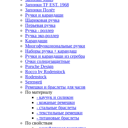
Запонки TF EST. 1968
Запонки Полёт
Ручки и карандаши
Шариковая ручка
Перьевая ручка
Ручка - роллер
Ручка эко-роллер
Карандаши
Многофункциональные ручки
Наборы ручка + карандаш
Ручки и карандаши из серебра
Очки солнцезащитные
Porsche Design
Rocco by Rodenstock
Rodenstock
Serengeti
Ремешки и браслеты для часов
По материалу
- каучук и силикон
- кожаные ремешки
- стальные браслеты
- текстильные ремешки
- титановые браслеты
По свойствам