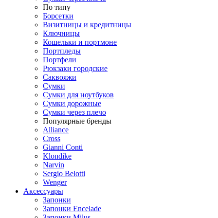
По типу
Борсетки
Визитницы и кредитницы
Ключницы
Кошельки и портмоне
Портпледы
Портфели
Рюкзаки городские
Саквояжи
Сумки
Сумки для ноутбуков
Сумки дорожные
Сумки через плечо
Популярные бренды
Alliance
Cross
Gianni Conti
Klondike
Narvin
Sergio Belotti
Wenger
Аксессуары
Запонки
Запонки Encelade
Запонки Milus