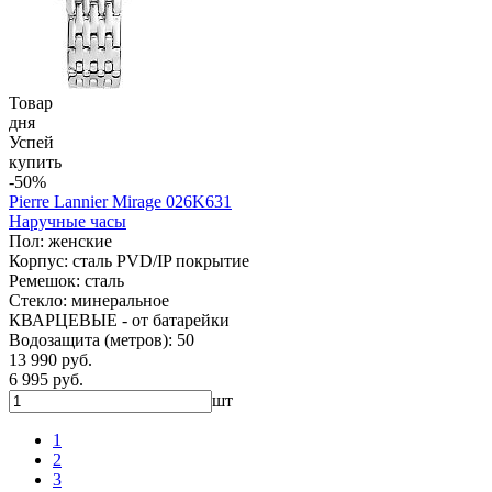
Товар
дня
Успей
купить
-50%
Pierre Lannier Mirage 026K631
Наручные часы
Пол: женские
Корпус: сталь PVD/IP покрытие
Ремешок: сталь
Стекло: минеральное
КВАРЦЕВЫЕ - от батарейки
Водозащита (метров): 50
13 990 руб.
6 995 руб.
шт
1
2
3