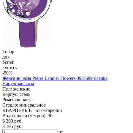
Товар
дня
Успей
купить
-50%
Женские часы Pierre Lannier Flowers 093J699-ucenka
Наручные часы
Пол: женские
Корпус: сталь
Ремешок: кожа
Стекло: минеральное
КВАРЦЕВЫЕ - от батарейки
Водозащита (метров): 30
6 390 руб.
3 195 руб.
шт