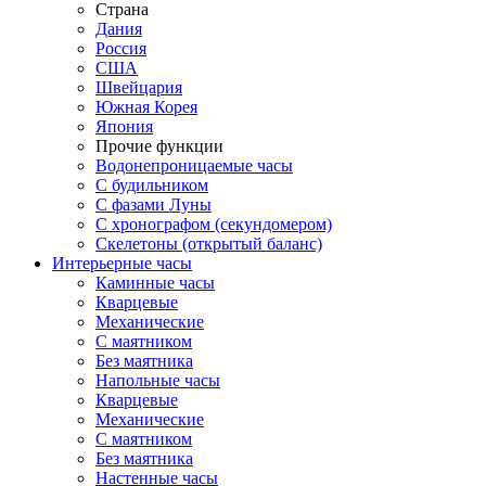
Страна
Дания
Россия
США
Швейцария
Южная Корея
Япония
Прочие функции
Водонепроницаемые часы
С будильником
С фазами Луны
С хронографом (секундомером)
Скелетоны (открытый баланс)
Интерьерные часы
Каминные часы
Кварцевые
Механические
С маятником
Без маятника
Напольные часы
Кварцевые
Механические
С маятником
Без маятника
Настенные часы