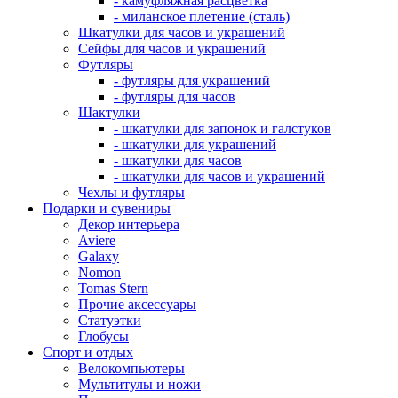
- камуфляжная расцветка
- миланское плетение (сталь)
Шкатулки для часов и украшений
Сейфы для часов и украшений
Футляры
- футляры для украшений
- футляры для часов
Шактулки
- шкатулки для запонок и галстуков
- шкатулки для украшений
- шкатулки для часов
- шкатулки для часов и украшений
Чехлы и футляры
Подарки и сувениры
Декор интерьера
Aviere
Galaxy
Nomon
Tomas Stern
Прочие аксессуары
Статуэтки
Глобусы
Спорт и отдых
Велокомпьютеры
Мультитулы и ножи