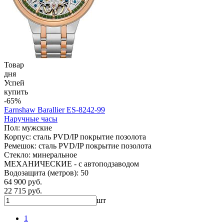
Товар
дня
Успей
купить
-65%
Earnshaw Barallier ES-8242-99
Наручные часы
Пол: мужские
Корпус: сталь PVD/IP покрытие позолота
Ремешок: сталь PVD/IP покрытие позолота
Стекло: минеральное
МЕХАНИЧЕСКИЕ - с автоподзаводом
Водозащита (метров): 50
64 900 руб.
22 715 руб.
шт
1