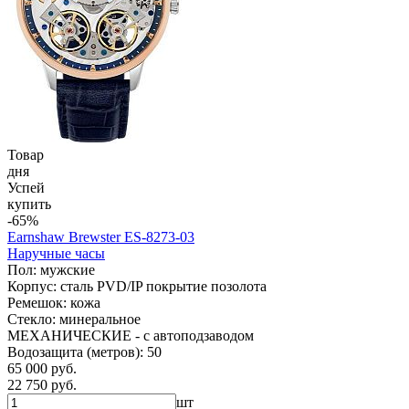
Товар
дня
Успей
купить
-65%
Earnshaw Brewster ES-8273-03
Наручные часы
Пол: мужские
Корпус: сталь PVD/IP покрытие позолота
Ремешок: кожа
Стекло: минеральное
МЕХАНИЧЕСКИЕ - с автоподзаводом
Водозащита (метров): 50
65 000 руб.
22 750 руб.
шт