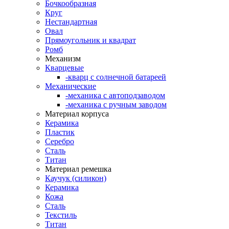
Бочкообразная
Круг
Нестандартная
Овал
Прямоугольник и квадрат
Ромб
Механизм
Кварцевые
-кварц с солнечной батареей
Механические
-механика с автоподзаводом
-механика с ручным заводом
Материал корпуса
Керамика
Пластик
Серебро
Сталь
Титан
Материал ремешка
Каучук (силикон)
Керамика
Кожа
Сталь
Текстиль
Титан