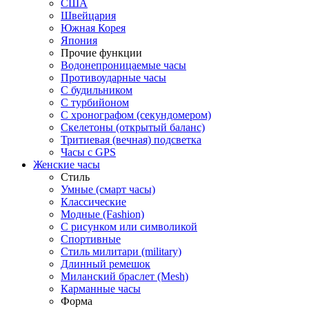
США
Швейцария
Южная Корея
Япония
Прочие функции
Водонепроницаемые часы
Противоударные часы
С будильником
С турбийоном
С хронографом (секундомером)
Скелетоны (открытый баланс)
Тритиевая (вечная) подсветка
Часы с GPS
Женские часы
Стиль
Умные (смарт часы)
Классические
Модные (Fashion)
С рисунком или символикой
Спортивные
Стиль милитари (military)
Длинный ремешок
Миланский браслет (Mesh)
Карманные часы
Форма