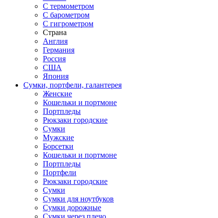
С термометром
С барометром
С гигрометром
Страна
Англия
Германия
Россия
США
Япония
Сумки, портфели, галантерея
Женские
Кошельки и портмоне
Портпледы
Рюкзаки городские
Сумки
Мужские
Борсетки
Кошельки и портмоне
Портпледы
Портфели
Рюкзаки городские
Сумки
Сумки для ноутбуков
Сумки дорожные
Сумки через плечо