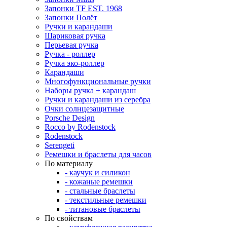
Запонки TF EST. 1968
Запонки Полёт
Ручки и карандаши
Шариковая ручка
Перьевая ручка
Ручка - роллер
Ручка эко-роллер
Карандаши
Многофункциональные ручки
Наборы ручка + карандаш
Ручки и карандаши из серебра
Очки солнцезащитные
Porsche Design
Rocco by Rodenstock
Rodenstock
Serengeti
Ремешки и браслеты для часов
По материалу
- каучук и силикон
- кожаные ремешки
- стальные браслеты
- текстильные ремешки
- титановые браслеты
По свойствам