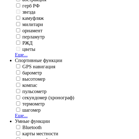
герб РФ
звезда
камуфляж
милитари
орнамент
перламутр
РЖД
цветы
Еще...
Спортивные функции
GPS навигация
барометр
высотомер
компас
пульсометр
секундомер (хронограф)
термометр
шагомер
Еще...
Умные функции
Bluetooth
карты местности