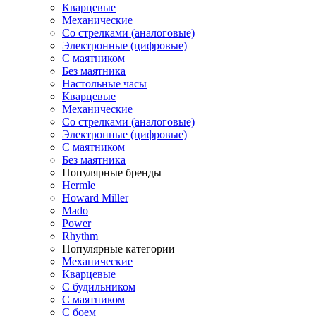
Кварцевые
Механические
Со стрелками (аналоговые)
Электронные (цифровые)
С маятником
Без маятника
Настольные часы
Кварцевые
Механические
Со стрелками (аналоговые)
Электронные (цифровые)
С маятником
Без маятника
Популярные бренды
Hermle
Howard Miller
Mado
Power
Rhythm
Популярные категории
Механические
Кварцевые
С будильником
С маятником
С боем