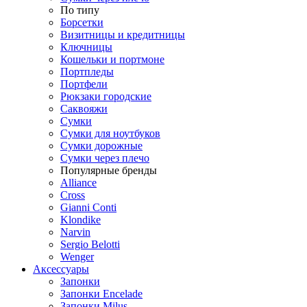
По типу
Борсетки
Визитницы и кредитницы
Ключницы
Кошельки и портмоне
Портпледы
Портфели
Рюкзаки городские
Саквояжи
Сумки
Сумки для ноутбуков
Сумки дорожные
Сумки через плечо
Популярные бренды
Alliance
Cross
Gianni Conti
Klondike
Narvin
Sergio Belotti
Wenger
Аксессуары
Запонки
Запонки Encelade
Запонки Milus