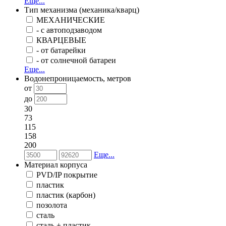
Еще...
Тип механизма (механика/кварц)
МЕХАНИЧЕСКИЕ
- с автоподзаводом
КВАРЦЕВЫЕ
- от батарейки
- от солнечной батареи
Еще...
Водонепроницаемость, метров
от
до
30
73
115
158
200
Еще...
Материал корпуса
PVD/IP покрытие
пластик
пластик (карбон)
позолота
сталь
сталь + пластик