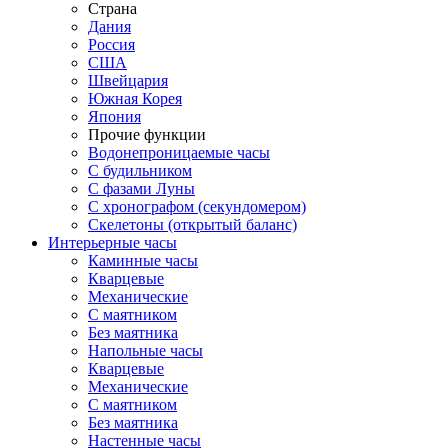
Страна
Дания
Россия
США
Швейцария
Южная Корея
Япония
Прочие функции
Водонепроницаемые часы
С будильником
С фазами Луны
С хронографом (секундомером)
Скелетоны (открытый баланс)
Интерьерные часы
Каминные часы
Кварцевые
Механические
С маятником
Без маятника
Напольные часы
Кварцевые
Механические
С маятником
Без маятника
Настенные часы