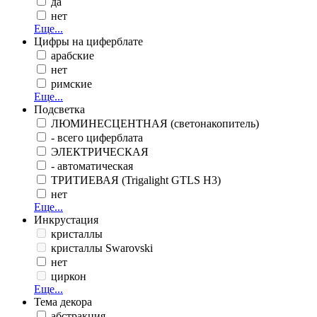
да
нет
Еще...
Цифры на циферблате
арабские
нет
римские
Еще...
Подсветка
ЛЮМИНЕСЦЕНТНАЯ (светонакопитель)
- всего циферблата
ЭЛЕКТРИЧЕСКАЯ
- автоматическая
ТРИТИЕВАЯ (Trigalight GTLS H3)
нет
Еще...
Инкрустация
кристаллы
кристаллы Swarovski
нет
циркон
Еще...
Тема декора
абстракция