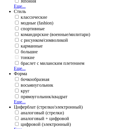
Япония
Еще...
Стиль
классические
модные (fashion)
спортивные
командирские (военные/милитари)
с рисунком/символикой
карманные
большие
тонкие
браслет с миланским плетением
Еще...
Форма
бочкообразная
восьмиугольник
круг
прямоугольник/квадрат
Еще...
Циферблат (стрелки/электронный)
аналоговый (стрелки)
аналоговый + цифровой
цифровой (электронный)