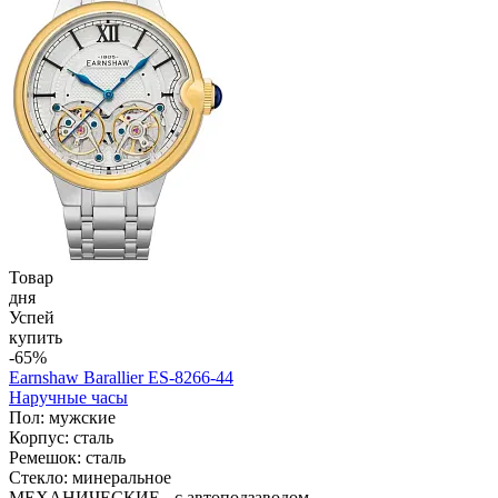
Товар
дня
Успей
купить
-65%
Earnshaw Barallier ES-8266-44
Наручные часы
Пол: мужские
Корпус: сталь
Ремешок: сталь
Стекло: минеральное
МЕХАНИЧЕСКИЕ - с автоподзаводом