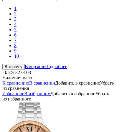
1
2
3
4
5
6
7
8
9
10+
В корзине
Подробнее
В корзину
id:
ES-8273-03
Наличие:
мало
К сравнению
В сравнении
Добавить в сравнение
Убрать
из сравнения
Избранное
В избранном
Добавить в избранное
Убрать
из избранного