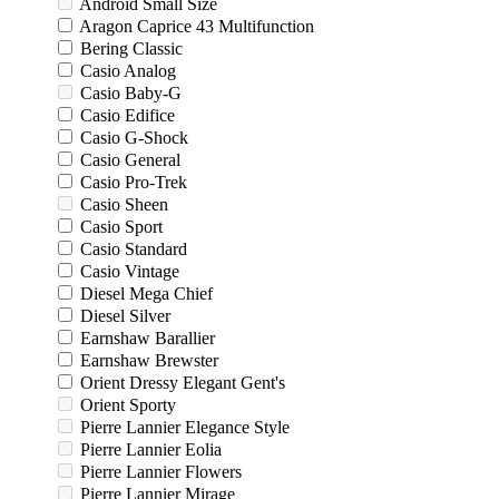
Android Small Size
Aragon Caprice 43 Multifunction
Bering Classic
Casio Analog
Casio Baby-G
Casio Edifice
Casio G-Shock
Casio General
Casio Pro-Trek
Casio Sheen
Casio Sport
Casio Standard
Casio Vintage
Diesel Mega Chief
Diesel Silver
Earnshaw Barallier
Earnshaw Brewster
Orient Dressy Elegant Gent's
Orient Sporty
Pierre Lannier Elegance Style
Pierre Lannier Eolia
Pierre Lannier Flowers
Pierre Lannier Mirage