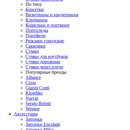
По типу
Борсетки
Визитницы и кредитницы
Ключницы
Кошельки и портмоне
Портпледы
Портфели
Рюкзаки городские
Саквояжи
Сумки
Сумки для ноутбуков
Сумки дорожные
Сумки через плечо
Популярные бренды
Alliance
Cross
Gianni Conti
Klondike
Narvin
Sergio Belotti
Wenger
Аксессуары
Запонки
Запонки Encelade
Запонки Milus