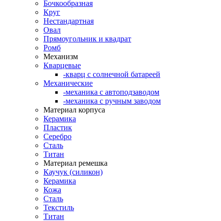
Бочкообразная
Круг
Нестандартная
Овал
Прямоугольник и квадрат
Ромб
Механизм
Кварцевые
-кварц с солнечной батареей
Механические
-механика с автоподзаводом
-механика с ручным заводом
Материал корпуса
Керамика
Пластик
Серебро
Сталь
Титан
Материал ремешка
Каучук (силикон)
Керамика
Кожа
Сталь
Текстиль
Титан