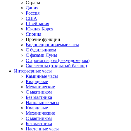
Страна
Дания
Россия
США
Швейцария
Южная Корея
Япония
Прочие функции
Водонепроницаемые часы
С будильником
С фазами Луны
С хронографом (секундомером)
Скелетоны (открытый баланс)
Интерьерные часы
Каминные часы
Кварцевые
Механические
С маятником
Без маятника
Напольные часы
Кварцевые
Механические
С маятником
Без маятника
Настенные часы