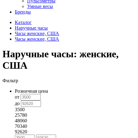
Пульсометры
Умные весы
Бренды
Каталог
Наручные часы
Часы женские, США
Часы женские, США
Наручные часы: женские,
США
Фильтр
Розничная цена
от
до
3500
25780
48060
70340
92620