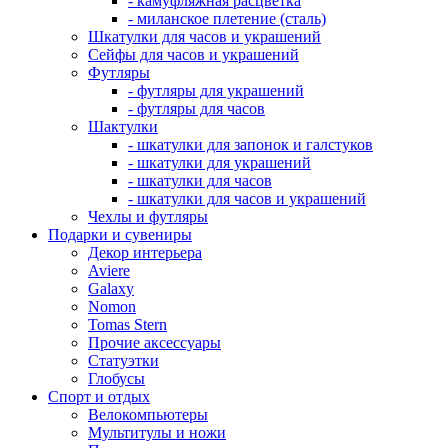
- камуфляжная расцветка
- миланское плетение (сталь)
Шкатулки для часов и украшений
Сейфы для часов и украшений
Футляры
- футляры для украшений
- футляры для часов
Шактулки
- шкатулки для запонок и галстуков
- шкатулки для украшений
- шкатулки для часов
- шкатулки для часов и украшений
Чехлы и футляры
Подарки и сувениры
Декор интерьера
Aviere
Galaxy
Nomon
Tomas Stern
Прочие аксессуары
Статуэтки
Глобусы
Спорт и отдых
Велокомпьютеры
Мультитулы и ножи