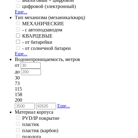
аналоговый + цифровой
цифровой (электронный)
Еще...
Тип механизма (механика/кварц)
МЕХАНИЧЕСКИЕ
- с автоподзаводом
КВАРЦЕВЫЕ
- от батарейки
- от солнечной батареи
Еще...
Водонепроницаемость, метров
от
до
30
73
115
158
200
Еще...
Материал корпуса
PVD/IP покрытие
пластик
пластик (карбон)
позолота