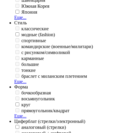
Швейцария
Южная Корея
Япония
Еще...
Стиль
классические
модные (fashion)
спортивные
командирские (военные/милитари)
с рисунком/символикой
карманные
большие
тонкие
браслет с миланским плетением
Еще...
Форма
бочкообразная
восьмиугольник
круг
прямоугольник/квадрат
Еще...
Циферблат (стрелки/электронный)
аналоговый (стрелки)