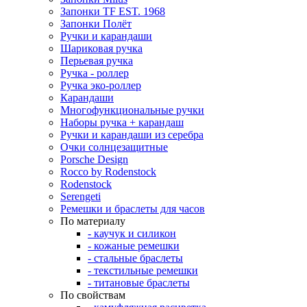
Запонки TF EST. 1968
Запонки Полёт
Ручки и карандаши
Шариковая ручка
Перьевая ручка
Ручка - роллер
Ручка эко-роллер
Карандаши
Многофункциональные ручки
Наборы ручка + карандаш
Ручки и карандаши из серебра
Очки солнцезащитные
Porsche Design
Rocco by Rodenstock
Rodenstock
Serengeti
Ремешки и браслеты для часов
По материалу
- каучук и силикон
- кожаные ремешки
- стальные браслеты
- текстильные ремешки
- титановые браслеты
По свойствам