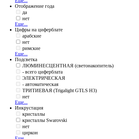
Еще...
Отображение года
да
нет
Еще...
Цифры на циферблате
арабские
нет
римские
Еще...
Подсветка
ЛЮМИНЕСЦЕНТНАЯ (светонакопитель)
- всего циферблата
ЭЛЕКТРИЧЕСКАЯ
- автоматическая
ТРИТИЕВАЯ (Trigalight GTLS H3)
нет
Еще...
Инкрустация
кристаллы
кристаллы Swarovski
нет
циркон
Еще...