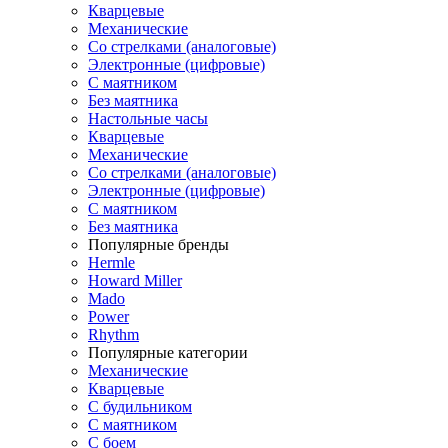
Кварцевые
Механические
Со стрелками (аналоговые)
Электронные (цифровые)
С маятником
Без маятника
Настольные часы
Кварцевые
Механические
Со стрелками (аналоговые)
Электронные (цифровые)
С маятником
Без маятника
Популярные бренды
Hermle
Howard Miller
Mado
Power
Rhythm
Популярные категории
Механические
Кварцевые
С будильником
С маятником
С боем