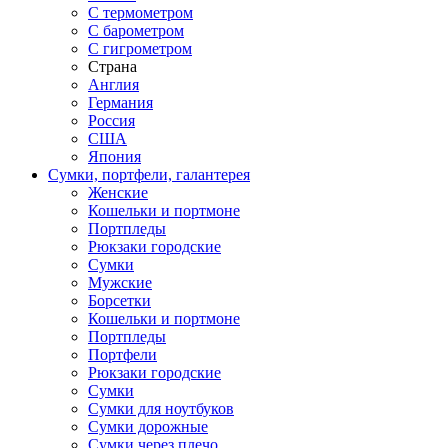
С термометром
С барометром
С гигрометром
Страна
Англия
Германия
Россия
США
Япония
Сумки, портфели, галантерея
Женские
Кошельки и портмоне
Портпледы
Рюкзаки городские
Сумки
Мужские
Борсетки
Кошельки и портмоне
Портпледы
Портфели
Рюкзаки городские
Сумки
Сумки для ноутбуков
Сумки дорожные
Сумки через плечо