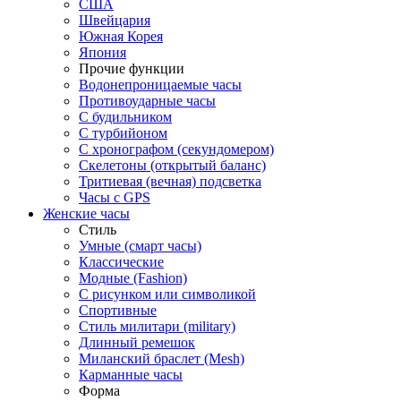
США
Швейцария
Южная Корея
Япония
Прочие функции
Водонепроницаемые часы
Противоударные часы
С будильником
С турбийоном
С хронографом (секундомером)
Скелетоны (открытый баланс)
Тритиевая (вечная) подсветка
Часы с GPS
Женские часы
Стиль
Умные (смарт часы)
Классические
Модные (Fashion)
С рисунком или символикой
Спортивные
Стиль милитари (military)
Длинный ремешок
Миланский браслет (Mesh)
Карманные часы
Форма