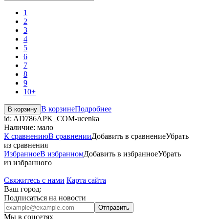
1
2
3
4
5
6
7
8
9
10+
В корзине
Подробнее
В корзину
id:
AD786APK_COM-ucenka
Наличие:
мало
К сравнению
В сравнении
Добавить в сравнение
Убрать
из сравнения
Избранное
В избранном
Добавить в избранное
Убрать
из избранного
Свяжитесь с нами
Карта сайта
Ваш город:
Подписаться на новости
Отправить
Мы в соцсетях