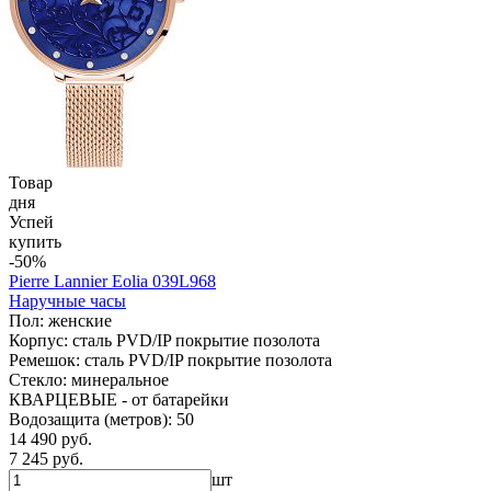
Товар
дня
Успей
купить
-50%
Pierre Lannier Eolia 039L968
Наручные часы
Пол: женские
Корпус: сталь PVD/IP покрытие позолота
Ремешок: сталь PVD/IP покрытие позолота
Стекло: минеральное
КВАРЦЕВЫЕ - от батарейки
Водозащита (метров): 50
14 490 руб.
7 245 руб.
шт