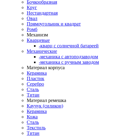
Бочкообразная
Круг
Нестандартная
Овал
Прямоугольник и квадрат
Ромб
Механизм
Кварцевые
-кварц с солнечной батареей
Механические
-механика с автоподзаводом
-механика с ручным заводом
Материал корпуса
Керамика
Пластик
Серебро
Сталь
Титан
Материал ремешка
Каучук (силикон)
Керамика
Кожа
Сталь
Текстиль
Титан