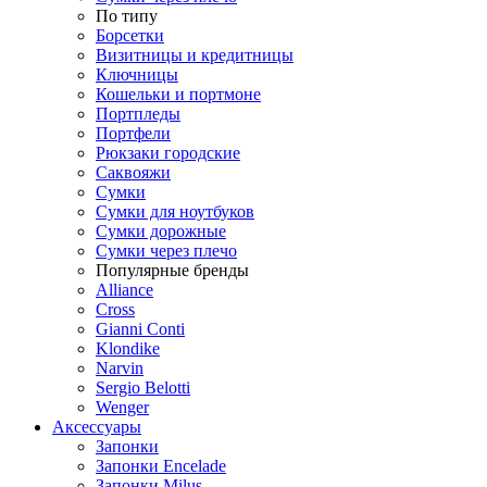
По типу
Борсетки
Визитницы и кредитницы
Ключницы
Кошельки и портмоне
Портпледы
Портфели
Рюкзаки городские
Саквояжи
Сумки
Сумки для ноутбуков
Сумки дорожные
Сумки через плечо
Популярные бренды
Alliance
Cross
Gianni Conti
Klondike
Narvin
Sergio Belotti
Wenger
Аксессуары
Запонки
Запонки Encelade
Запонки Milus