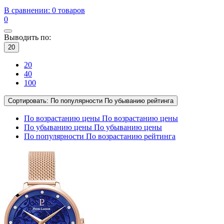
В сравнении:
0 товаров
0
Выводить по:
20
20
40
100
Сортировать:
По популярности
По убыванию рейтинга
По возрастанию цены
По возрастанию цены
По убыванию цены
По убыванию цены
По популярности
По возрастанию рейтинга