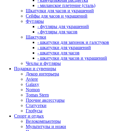
- камуфляжная расцветка
- миланское плетение (сталь)
Шкатулки для часов и украшений
Сейфы для часов и украшений
Футляры
- футляры для украшений
- футляры для часов
Шактулки
- шкатулки для запонок и галстуков
- шкатулки для украшений
- шкатулки для часов
- шкатулки для часов и украшений
Чехлы и футляры
Подарки и сувениры
Декор интерьера
Aviere
Galaxy
Nomon
Tomas Stern
Прочие аксессуары
Статуэтки
Глобусы
Спорт и отдых
Велокомпьютеры
Мультитулы и ножи