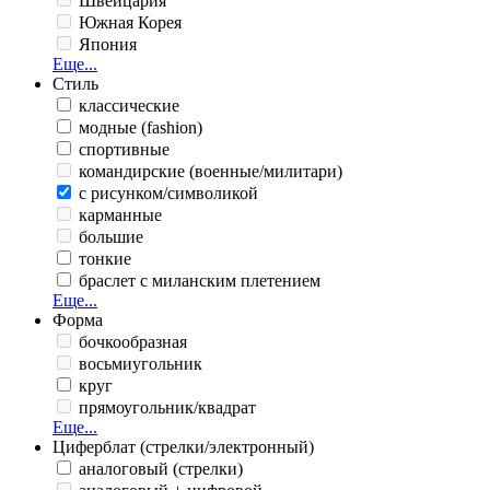
Швейцария
Южная Корея
Япония
Еще...
Стиль
классические
модные (fashion)
спортивные
командирские (военные/милитари)
с рисунком/символикой
карманные
большие
тонкие
браслет с миланским плетением
Еще...
Форма
бочкообразная
восьмиугольник
круг
прямоугольник/квадрат
Еще...
Циферблат (стрелки/электронный)
аналоговый (стрелки)