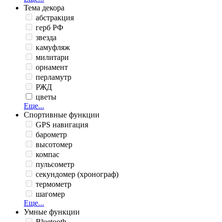
Тема декора
абстракция
герб РФ
звезда
камуфляж
милитари
орнамент
перламутр
РЖД
цветы
Еще...
Спортивные функции
GPS навигация
барометр
высотомер
компас
пульсометр
секундомер (хронограф)
термометр
шагомер
Еще...
Умные функции
Bluetooth