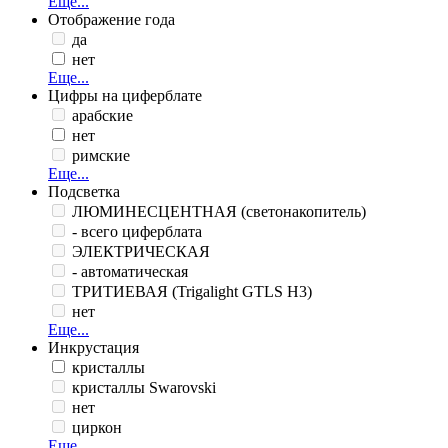
Еще...
Отображение года
да
нет
Еще...
Цифры на циферблате
арабские
нет
римские
Еще...
Подсветка
ЛЮМИНЕСЦЕНТНАЯ (светонакопитель)
- всего циферблата
ЭЛЕКТРИЧЕСКАЯ
- автоматическая
ТРИТИЕВАЯ (Trigalight GTLS H3)
нет
Еще...
Инкрустация
кристаллы
кристаллы Swarovski
нет
циркон
Еще...