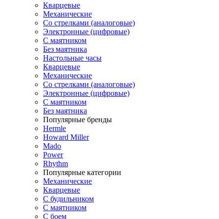
Кварцевые
Механические
Со стрелками (аналоговые)
Электронные (цифровые)
С маятником
Без маятника
Настольные часы
Кварцевые
Механические
Со стрелками (аналоговые)
Электронные (цифровые)
С маятником
Без маятника
Популярные бренды
Hermle
Howard Miller
Mado
Power
Rhythm
Популярные категории
Механические
Кварцевые
С будильником
С маятником
С боем