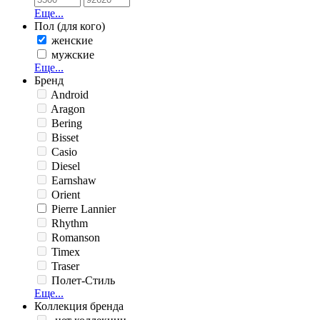
Еще...
Пол (для кого)
женские
мужские
Еще...
Бренд
Android
Aragon
Bering
Bisset
Casio
Diesel
Earnshaw
Orient
Pierre Lannier
Rhythm
Romanson
Timex
Traser
Полет-Стиль
Еще...
Коллекция бренда