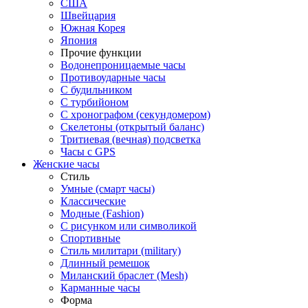
США
Швейцария
Южная Корея
Япония
Прочие функции
Водонепроницаемые часы
Противоударные часы
С будильником
С турбийоном
С хронографом (секундомером)
Скелетоны (открытый баланс)
Тритиевая (вечная) подсветка
Часы с GPS
Женские часы
Стиль
Умные (смарт часы)
Классические
Модные (Fashion)
С рисунком или символикой
Спортивные
Стиль милитари (military)
Длинный ремешок
Миланский браслет (Mesh)
Карманные часы
Форма