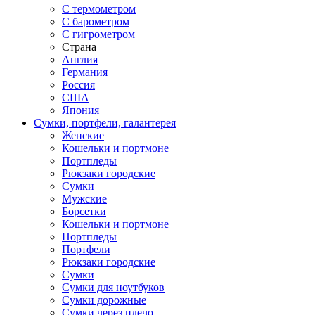
С термометром
С барометром
С гигрометром
Страна
Англия
Германия
Россия
США
Япония
Сумки, портфели, галантерея
Женские
Кошельки и портмоне
Портпледы
Рюкзаки городские
Сумки
Мужские
Борсетки
Кошельки и портмоне
Портпледы
Портфели
Рюкзаки городские
Сумки
Сумки для ноутбуков
Сумки дорожные
Сумки через плечо