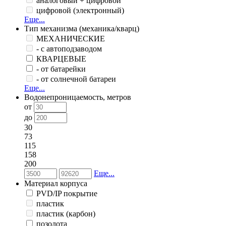
аналоговый + цифровой
цифровой (электронный)
Еще...
Тип механизма (механика/кварц)
МЕХАНИЧЕСКИЕ
- с автоподзаводом
КВАРЦЕВЫЕ
- от батарейки
- от солнечной батареи
Еще...
Водонепроницаемость, метров
от
до
30
73
115
158
200
Еще...
Материал корпуса
PVD/IP покрытие
пластик
пластик (карбон)
позолота