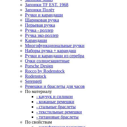
Запонки TF EST. 1968
Запонки Полёт
Ручки и карандаши
Шариковая ручка
Перьевая ручка
Ручка - роллер
Ручка эко-роллер
Карандаши
Многофункциональные ручки
Наборы ручка + карандаш
Ручки и карандаши из серебра
Очки солнцезащитные
Porsche Design
Rocco by Rodenstock
Rodenstock
Serengeti
Ремешки и браслеты для часов
По материалу
- каучук и силикон
- кожаные ремешки
- стальные браслеты
- текстильные ремешки
- титановые браслеты
По свойствам