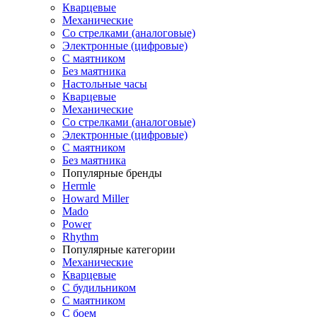
Кварцевые
Механические
Со стрелками (аналоговые)
Электронные (цифровые)
С маятником
Без маятника
Настольные часы
Кварцевые
Механические
Со стрелками (аналоговые)
Электронные (цифровые)
С маятником
Без маятника
Популярные бренды
Hermle
Howard Miller
Mado
Power
Rhythm
Популярные категории
Механические
Кварцевые
С будильником
С маятником
С боем