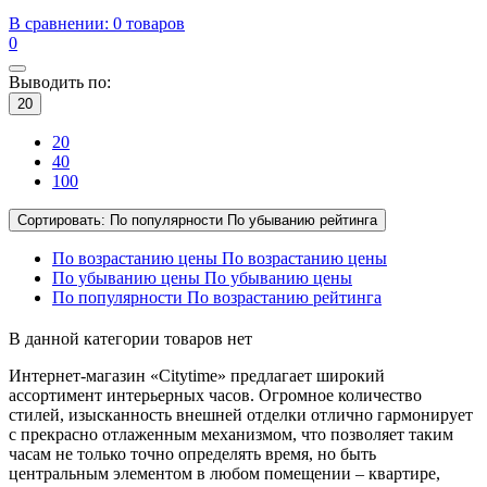
В сравнении:
0 товаров
0
Выводить по:
20
20
40
100
Сортировать:
По популярности
По убыванию рейтинга
По возрастанию цены
По возрастанию цены
По убыванию цены
По убыванию цены
По популярности
По возрастанию рейтинга
В данной категории товаров нет
Интернет-магазин «Citytime» предлагает широкий
ассортимент интерьерных часов. Огромное количество
стилей, изысканность внешней отделки отлично гармонирует
с прекрасно отлаженным механизмом, что позволяет таким
часам не только точно определять время, но быть
центральным элементом в любом помещении – квартире,