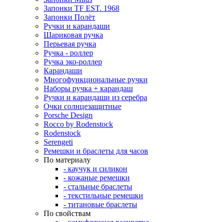
Запонки TF EST. 1968
Запонки Полёт
Ручки и карандаши
Шариковая ручка
Перьевая ручка
Ручка - роллер
Ручка эко-роллер
Карандаши
Многофункциональные ручки
Наборы ручка + карандаш
Ручки и карандаши из серебра
Очки солнцезащитные
Porsche Design
Rocco by Rodenstock
Rodenstock
Serengeti
Ремешки и браслеты для часов
По материалу
- каучук и силикон
- кожаные ремешки
- стальные браслеты
- текстильные ремешки
- титановые браслеты
По свойствам