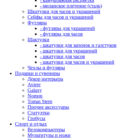
- камуфляжная расцветка
- миланское плетение (сталь)
Шкатулки для часов и украшений
Сейфы для часов и украшений
Футляры
- футляры для украшений
- футляры для часов
Шактулки
- шкатулки для запонок и галстуков
- шкатулки для украшений
- шкатулки для часов
- шкатулки для часов и украшений
Чехлы и футляры
Подарки и сувениры
Декор интерьера
Aviere
Galaxy
Nomon
Tomas Stern
Прочие аксессуары
Статуэтки
Глобусы
Спорт и отдых
Велокомпьютеры
Мультитулы и ножи