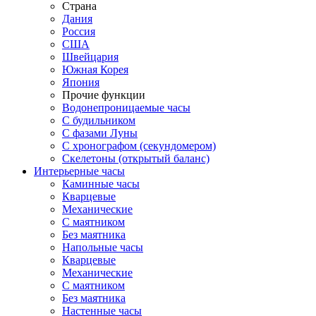
Страна
Дания
Россия
США
Швейцария
Южная Корея
Япония
Прочие функции
Водонепроницаемые часы
С будильником
С фазами Луны
С хронографом (секундомером)
Скелетоны (открытый баланс)
Интерьерные часы
Каминные часы
Кварцевые
Механические
С маятником
Без маятника
Напольные часы
Кварцевые
Механические
С маятником
Без маятника
Настенные часы