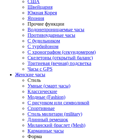
США
Швейцария
Южная Корея
Япония
Прочие функции
Водонепроницаемые часы
Противоударные часы
С будильником
С турбийоном
С хронографом (секундомером)
Скелетоны (открытый баланс)
Тритиевая (вечная) подсветка
Часы с GPS
Женские часы
Стиль
Умные (смарт часы)
Классические
Модные (Fashion)
С рисунком или символикой
Спортивные
Стиль милитари (military)
Длинный ремешок
Миланский браслет (Mesh)
Карманные часы
Форма