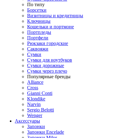
По типу
Борсетки
Визитницы и кредитницы
Ключницы
Кошельки и портмоне
Портпледы
Портфели
Рюкзаки городские
Саквояжи
Сумки
Сумки для ноутбуков
Сумки дорожные
Сумки через плечо
Популярные бренды
Alliance
Cross
Gianni Conti
Klondike
Narvin
Sergio Belotti
Wenger
Аксессуары
Запонки
Запонки Encelade
Запонки Milus