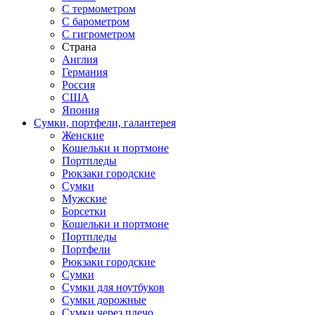
С термометром
С барометром
С гигрометром
Страна
Англия
Германия
Россия
США
Япония
Сумки, портфели, галантерея
Женские
Кошельки и портмоне
Портпледы
Рюкзаки городские
Сумки
Мужские
Борсетки
Кошельки и портмоне
Портпледы
Портфели
Рюкзаки городские
Сумки
Сумки для ноутбуков
Сумки дорожные
Сумки через плечо