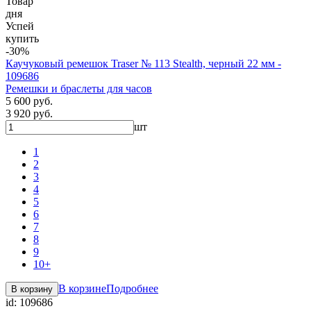
Товар
дня
Успей
купить
-30%
Каучуковый ремешок Traser № 113 Stealth, черный 22 мм -
109686
Ремешки и браслеты для часов
5 600 руб.
3 920 руб.
шт
1
2
3
4
5
6
7
8
9
10+
В корзине
Подробнее
В корзину
id:
109686