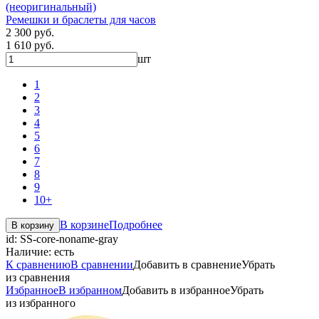
(неоригинальный)
Ремешки и браслеты для часов
2 300 руб.
1 610 руб.
шт
1
2
3
4
5
6
7
8
9
10+
В корзине
Подробнее
В корзину
id:
SS-core-noname-gray
Наличие:
есть
К сравнению
В сравнении
Добавить в сравнение
Убрать
из сравнения
Избранное
В избранном
Добавить в избранное
Убрать
из избранного