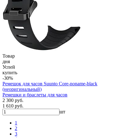
Товар
дня
Успей
купить
-30%
Ремешок для часов Suunto Core-noname-black
(неоригинальный)
Ремешки и браслеты для часов
2 300 руб.
1 610 руб.
шт
1
2
3