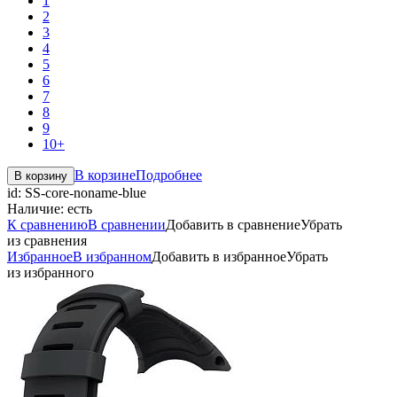
1
2
3
4
5
6
7
8
9
10+
В корзине
Подробнее
В корзину
id:
SS-core-noname-blue
Наличие:
есть
К сравнению
В сравнении
Добавить в сравнение
Убрать
из сравнения
Избранное
В избранном
Добавить в избранное
Убрать
из избранного