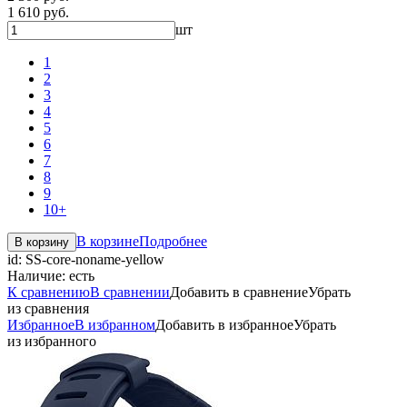
1 610 руб.
шт
1
2
3
4
5
6
7
8
9
10+
В корзине
Подробнее
В корзину
id:
SS-core-noname-yellow
Наличие:
есть
К сравнению
В сравнении
Добавить в сравнение
Убрать
из сравнения
Избранное
В избранном
Добавить в избранное
Убрать
из избранного