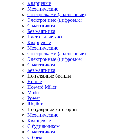
Кварцевые
Механические
Со стрелками (аналоговые)
Электронные (цифровые)
С маятником
Без маятника
Настольные часы
Кварцевые
Механические
Со стрелками (аналоговые)
Электронные (цифровые)
С маятником
Без маятника
Популярные бренды
Hermle
Howard Miller
Mado
Power
Rhythm
Популярные категории
Механические
Кварцевые
С будильником
С маятником
С боем