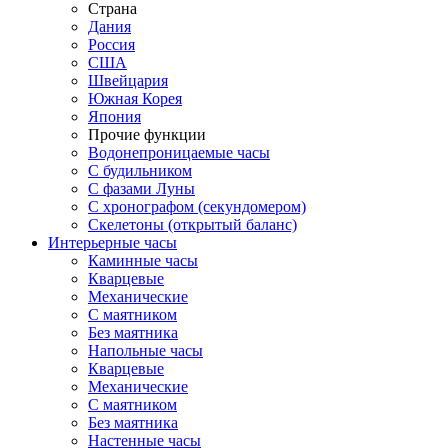
Страна
Дания
Россия
США
Швейцария
Южная Корея
Япония
Прочие функции
Водонепроницаемые часы
С будильником
С фазами Луны
С хронографом (секундомером)
Скелетоны (открытый баланс)
Интерьерные часы
Каминные часы
Кварцевые
Механические
С маятником
Без маятника
Напольные часы
Кварцевые
Механические
С маятником
Без маятника
Настенные часы