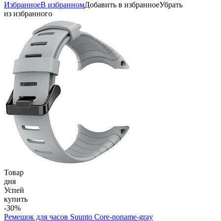
Избранное
В избранном
Добавить в избранное
Убрать
из избранного
Товар
дня
Успей
купить
-30%
Ремешок для часов Suunto Core-noname-gray