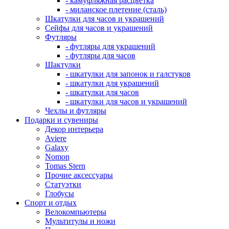
- камуфляжная расцветка
- миланское плетение (сталь)
Шкатулки для часов и украшений
Сейфы для часов и украшений
Футляры
- футляры для украшений
- футляры для часов
Шактулки
- шкатулки для запонок и галстуков
- шкатулки для украшений
- шкатулки для часов
- шкатулки для часов и украшений
Чехлы и футляры
Подарки и сувениры
Декор интерьера
Aviere
Galaxy
Nomon
Tomas Stern
Прочие аксессуары
Статуэтки
Глобусы
Спорт и отдых
Велокомпьютеры
Мультитулы и ножи