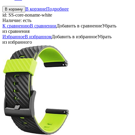
В корзине
Подробнее
В корзину
id:
SS-core-noname-white
Наличие:
есть
К сравнению
В сравнении
Добавить в сравнение
Убрать
из сравнения
Избранное
В избранном
Добавить в избранное
Убрать
из избранного