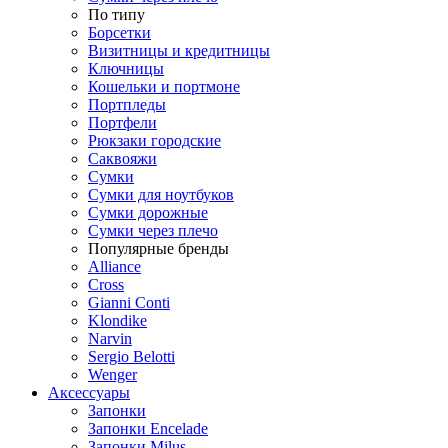
По типу
Борсетки
Визитницы и кредитницы
Ключницы
Кошельки и портмоне
Портпледы
Портфели
Рюкзаки городские
Саквояжи
Сумки
Сумки для ноутбуков
Сумки дорожные
Сумки через плечо
Популярные бренды
Alliance
Cross
Gianni Conti
Klondike
Narvin
Sergio Belotti
Wenger
Аксессуары
Запонки
Запонки Encelade
Запонки Milus