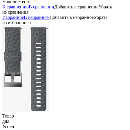
Наличие:
есть
К сравнению
В сравнении
Добавить в сравнение
Убрать
из сравнения
Избранное
В избранном
Добавить в избранное
Убрать
из избранного
Товар
дня
Успей