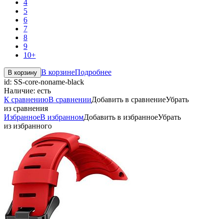
4
5
6
7
8
9
10+
В корзине
Подробнее
В корзину
id:
SS-core-noname-black
Наличие:
есть
К сравнению
В сравнении
Добавить в сравнение
Убрать
из сравнения
Избранное
В избранном
Добавить в избранное
Убрать
из избранного