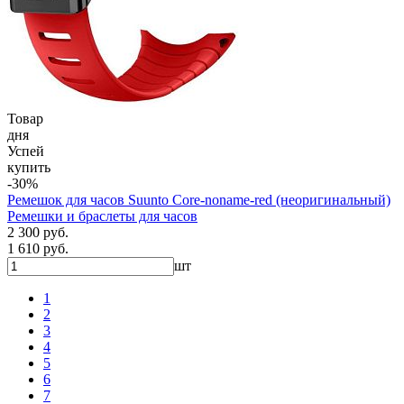
Товар
дня
Успей
купить
-30%
Ремешок для часов Suunto Core-noname-red (неоригинальный)
Ремешки и браслеты для часов
2 300 руб.
1 610 руб.
шт
1
2
3
4
5
6
7