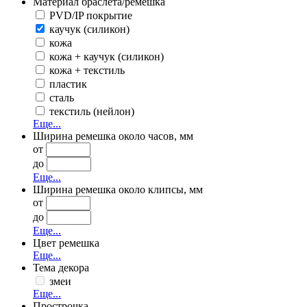
Материал браслета/ремешка
PVD/IP покрытие
каучук (силикон)
кожа
кожа + каучук (силикон)
кожа + текстиль
пластик
сталь
текстиль (нейлон)
Еще...
Ширина ремешка около часов, мм
от
до
Еще...
Ширина ремешка около клипсы, мм
от
до
Еще...
Цвет ремешка
Еще...
Тема декора
змеи
Еще...
Прострочка