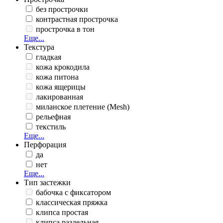
без прострочки
контрастная прострочка
прострочка в тон
Еще...
Текстура
гладкая
кожа крокодила
кожа питона
кожа ящерицы
лакированная
миланское плетение (Mesh)
рельефная
текстиль
Еще...
Перфорация
да
нет
Еще...
Тип застежки
бабочка с фиксатором
классическая пряжка
клипса простая
клипса раздельная