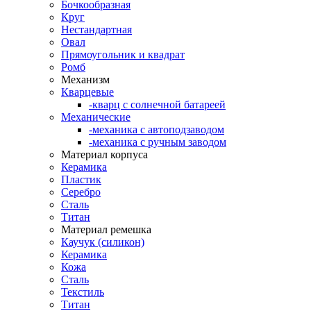
Бочкообразная
Круг
Нестандартная
Овал
Прямоугольник и квадрат
Ромб
Механизм
Кварцевые
-кварц с солнечной батареей
Механические
-механика с автоподзаводом
-механика с ручным заводом
Материал корпуса
Керамика
Пластик
Серебро
Сталь
Титан
Материал ремешка
Каучук (силикон)
Керамика
Кожа
Сталь
Текстиль
Титан