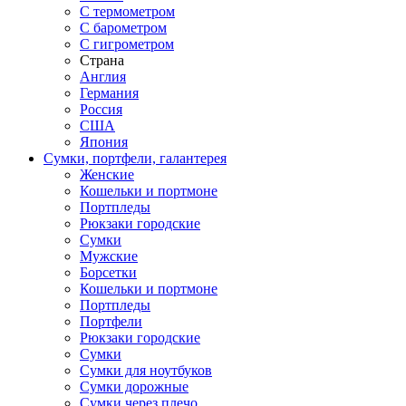
С термометром
С барометром
С гигрометром
Страна
Англия
Германия
Россия
США
Япония
Сумки, портфели, галантерея
Женские
Кошельки и портмоне
Портпледы
Рюкзаки городские
Сумки
Мужские
Борсетки
Кошельки и портмоне
Портпледы
Портфели
Рюкзаки городские
Сумки
Сумки для ноутбуков
Сумки дорожные
Сумки через плечо