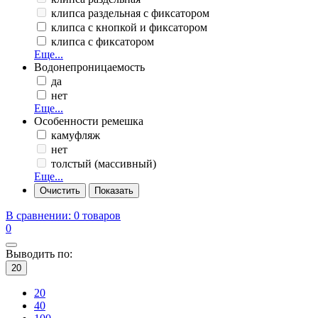
клипса раздельная с фиксатором
клипса с кнопкой и фиксатором
клипса с фиксатором
Еще...
Водонепроницаемость
да
нет
Еще...
Особенности ремешка
камуфляж
нет
толстый (массивный)
Еще...
В сравнении:
0 товаров
0
Выводить по:
20
20
40