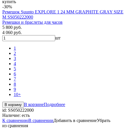
купить
-30%
Ремешок Suunto EXPLORE 1 24 ММ GRAPHITE GRAY SIZE
M SS050222000
Ремешки и браслеты для часов
5 800 руб.
4 060 руб.
шт
1
2
3
4
5
6
7
8
9
10+
В корзине
Подробнее
В корзину
id:
SS050222000
Наличие:
есть
К сравнению
В сравнении
Добавить в сравнение
Убрать
из сравнения