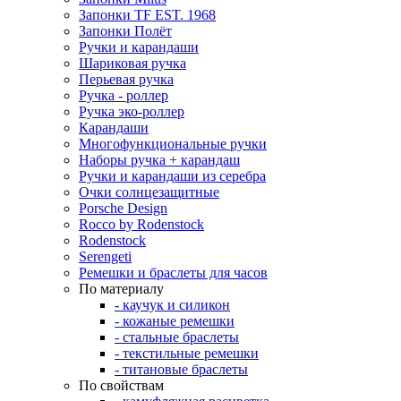
Запонки TF EST. 1968
Запонки Полёт
Ручки и карандаши
Шариковая ручка
Перьевая ручка
Ручка - роллер
Ручка эко-роллер
Карандаши
Многофункциональные ручки
Наборы ручка + карандаш
Ручки и карандаши из серебра
Очки солнцезащитные
Porsche Design
Rocco by Rodenstock
Rodenstock
Serengeti
Ремешки и браслеты для часов
По материалу
- каучук и силикон
- кожаные ремешки
- стальные браслеты
- текстильные ремешки
- титановые браслеты
По свойствам