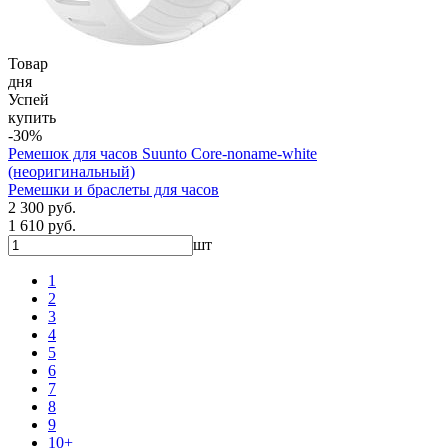
Товар
дня
Успей
купить
-30%
Ремешок для часов Suunto Core-noname-white
(неоригинальный)
Ремешки и браслеты для часов
2 300 руб.
1 610 руб.
шт
1
2
3
4
5
6
7
8
9
10+