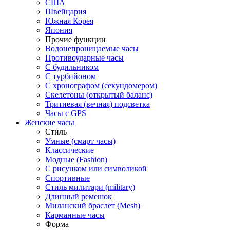
США
Швейцария
Южная Корея
Япония
Прочие функции
Водонепроницаемые часы
Противоударные часы
С будильником
С турбийоном
С хронографом (секундомером)
Скелетоны (открытый баланс)
Тритиевая (вечная) подсветка
Часы с GPS
Женские часы
Стиль
Умные (смарт часы)
Классические
Модные (Fashion)
С рисунком или символикой
Спортивные
Стиль милитари (military)
Длинный ремешок
Миланский браслет (Mesh)
Карманные часы
Форма