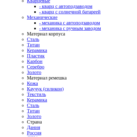
Кварцевые
- кварц с автоподзаводом
- кварц с солнечной батареей
Механические
- механика с автоподзаводом
- механика с ручным заводом
Материал корпуса
Сталь
Титан
Керамика
Пластик
Карбон
Серебро
Золото
Материал ремешка
Кожа
Каучук (силикон)
Текстиль
Керамика
Сталь
Титан
Золото
Страна
Дания
Россия