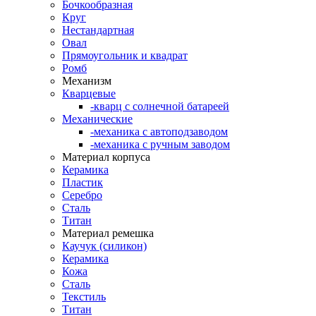
Бочкообразная
Круг
Нестандартная
Овал
Прямоугольник и квадрат
Ромб
Механизм
Кварцевые
-кварц с солнечной батареей
Механические
-механика с автоподзаводом
-механика с ручным заводом
Материал корпуса
Керамика
Пластик
Серебро
Сталь
Титан
Материал ремешка
Каучук (силикон)
Керамика
Кожа
Сталь
Текстиль
Титан