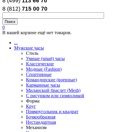
8 (499)
113 66 70
8 (812
)
715
00
70
0
В вашей корзине ещё нет товаров.
...
Мужские часы
Стиль
Умные (smart) часы
Классические
Модные (Fashion)
Спортивные
Командирские (военные)
Карманные часы
Миланский браслет (Mesh)
С рисунком или символикой
Форма
Круг
Прямоугольник и квадрат
Бочкообразная
Нестандартная
Механизм