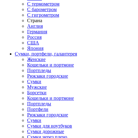
С термометром
С барометром
С гигрометром
Страна
Англия
Германия
Россия
США
Япония
Сумки, портфели, галантерея
Женские
Кошельки и портмоне
Портпледы
Рюкзаки городские
Сумки
Мужские
Борсетки
Кошельки и портмоне
Портпледы
Портфели
Рюкзаки городские
Сумки
Сумки для ноутбуков
Сумки дорожные
Сумки через плечо