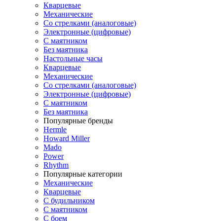
Кварцевые
Механические
Со стрелками (аналоговые)
Электронные (цифровые)
С маятником
Без маятника
Настольные часы
Кварцевые
Механические
Со стрелками (аналоговые)
Электронные (цифровые)
С маятником
Без маятника
Популярные бренды
Hermle
Howard Miller
Mado
Power
Rhythm
Популярные категории
Механические
Кварцевые
С будильником
С маятником
С боем