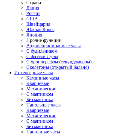
Страна
Дания
Россия
США
Швейцария
Южная Корея
Япония
Прочие функции
Водонепроницаемые часы
С будильником
С фазами Луны
С хронографом (секундомером)
Скелетоны (открытый баланс)
Интерьерные часы
Каминные часы
Кварцевые
Механические
С маятником
Без маятника
Напольные часы
Кварцевые
Механические
С маятником
Без маятника
Настенные часы