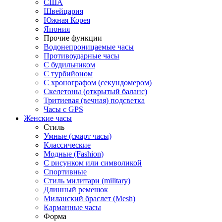
США
Швейцария
Южная Корея
Япония
Прочие функции
Водонепроницаемые часы
Противоударные часы
С будильником
С турбийоном
С хронографом (секундомером)
Скелетоны (открытый баланс)
Тритиевая (вечная) подсветка
Часы с GPS
Женские часы
Стиль
Умные (смарт часы)
Классические
Модные (Fashion)
С рисунком или символикой
Спортивные
Стиль милитари (military)
Длинный ремешок
Миланский браслет (Mesh)
Карманные часы
Форма