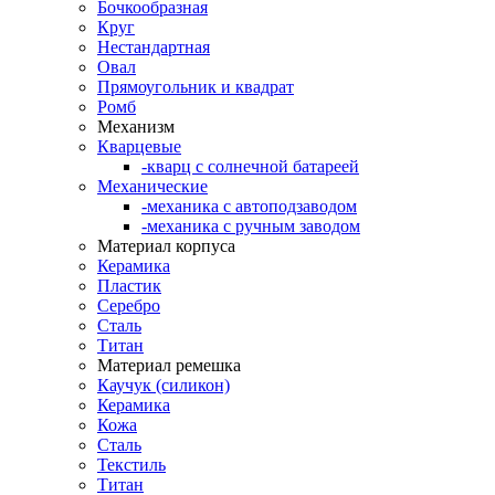
Бочкообразная
Круг
Нестандартная
Овал
Прямоугольник и квадрат
Ромб
Механизм
Кварцевые
-кварц с солнечной батареей
Механические
-механика с автоподзаводом
-механика с ручным заводом
Материал корпуса
Керамика
Пластик
Серебро
Сталь
Титан
Материал ремешка
Каучук (силикон)
Керамика
Кожа
Сталь
Текстиль
Титан