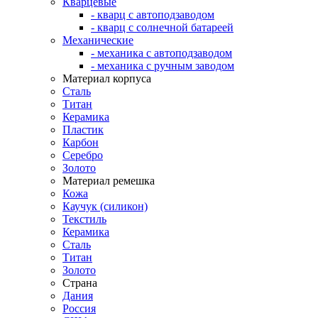
Кварцевые
- кварц с автоподзаводом
- кварц с солнечной батареей
Механические
- механика с автоподзаводом
- механика с ручным заводом
Материал корпуса
Сталь
Титан
Керамика
Пластик
Карбон
Серебро
Золото
Материал ремешка
Кожа
Каучук (силикон)
Текстиль
Керамика
Сталь
Титан
Золото
Страна
Дания
Россия