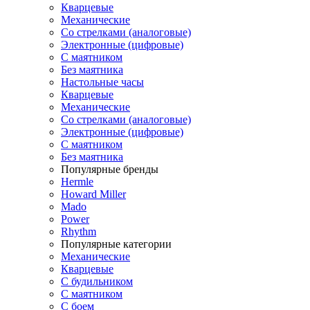
Кварцевые
Механические
Со стрелками (аналоговые)
Электронные (цифровые)
С маятником
Без маятника
Настольные часы
Кварцевые
Механические
Со стрелками (аналоговые)
Электронные (цифровые)
С маятником
Без маятника
Популярные бренды
Hermle
Howard Miller
Mado
Power
Rhythm
Популярные категории
Механические
Кварцевые
С будильником
С маятником
С боем