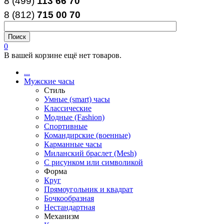
8 (499)
113 66 70
8 (812
)
715
00
70
0
В вашей корзине ещё нет товаров.
...
Мужские часы
Стиль
Умные (smart) часы
Классические
Модные (Fashion)
Спортивные
Командирские (военные)
Карманные часы
Миланский браслет (Mesh)
С рисунком или символикой
Форма
Круг
Прямоугольник и квадрат
Бочкообразная
Нестандартная
Механизм