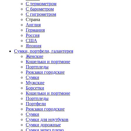
С термометром
С барометром
С гигрометром
Страна
Англия
Германия
Россия
США
Япония
Сумки, портфели, галантерея
Женские
Кошельки и портмоне
Портпледы
Рюкзаки городские
Сумки
Мужские
Борсетки
Кошельки и портмоне
Портпледы
Портфели
Рюкзаки городские
Сумки
Сумки для ноутбуков
Сумки дорожные
Сумки через плечо