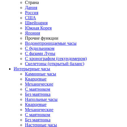
Страна
Дания
Россия
США
Швейцария
Южная Корея
Япония
Прочие функции
Водонепроницаемые часы
С будильником
С фазами Луны
С хронографом (секундомером)
Скелетоны (открытый баланс)
Интерьерные часы
Каминные часы
Кварцевые
Механические
С маятником
Без маятника
Напольные часы
Кварцевые
Механические
С маятником
Без маятника
Настенные часы