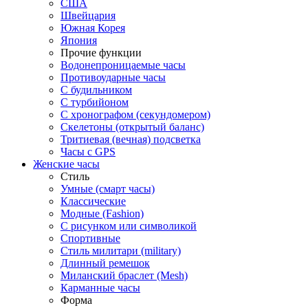
США
Швейцария
Южная Корея
Япония
Прочие функции
Водонепроницаемые часы
Противоударные часы
С будильником
С турбийоном
С хронографом (секундомером)
Скелетоны (открытый баланс)
Тритиевая (вечная) подсветка
Часы с GPS
Женские часы
Стиль
Умные (смарт часы)
Классические
Модные (Fashion)
С рисунком или символикой
Спортивные
Стиль милитари (military)
Длинный ремешок
Миланский браслет (Mesh)
Карманные часы
Форма