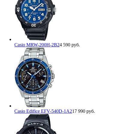
Casio MRW-200H-2B2
4 590 руб.
Casio Edifice EFV-540D-1A2
17 990 руб.