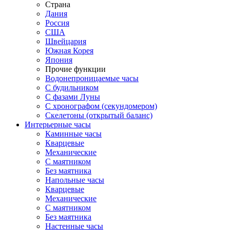
Страна
Дания
Россия
США
Швейцария
Южная Корея
Япония
Прочие функции
Водонепроницаемые часы
С будильником
С фазами Луны
С хронографом (секундомером)
Скелетоны (открытый баланс)
Интерьерные часы
Каминные часы
Кварцевые
Механические
С маятником
Без маятника
Напольные часы
Кварцевые
Механические
С маятником
Без маятника
Настенные часы