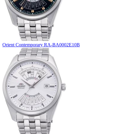
Orient Contemporary RA-BA0002E10B