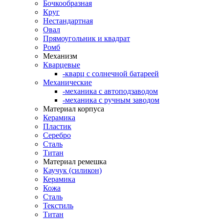
Бочкообразная
Круг
Нестандартная
Овал
Прямоугольник и квадрат
Ромб
Механизм
Кварцевые
-кварц с солнечной батареей
Механические
-механика с автоподзаводом
-механика с ручным заводом
Материал корпуса
Керамика
Пластик
Серебро
Сталь
Титан
Материал ремешка
Каучук (силикон)
Керамика
Кожа
Сталь
Текстиль
Титан