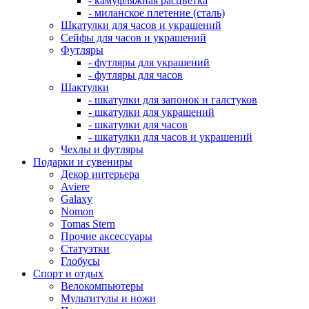
- камуфляжная расцветка
- миланское плетение (сталь)
Шкатулки для часов и украшений
Сейфы для часов и украшений
Футляры
- футляры для украшений
- футляры для часов
Шактулки
- шкатулки для запонок и галстуков
- шкатулки для украшений
- шкатулки для часов
- шкатулки для часов и украшений
Чехлы и футляры
Подарки и сувениры
Декор интерьера
Aviere
Galaxy
Nomon
Tomas Stern
Прочие аксессуары
Статуэтки
Глобусы
Спорт и отдых
Велокомпьютеры
Мультитулы и ножи