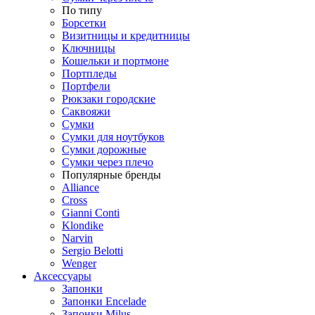
По типу
Борсетки
Визитницы и кредитницы
Ключницы
Кошельки и портмоне
Портпледы
Портфели
Рюкзаки городские
Саквояжи
Сумки
Сумки для ноутбуков
Сумки дорожные
Сумки через плечо
Популярные бренды
Alliance
Cross
Gianni Conti
Klondike
Narvin
Sergio Belotti
Wenger
Аксессуары
Запонки
Запонки Encelade
Запонки Milus