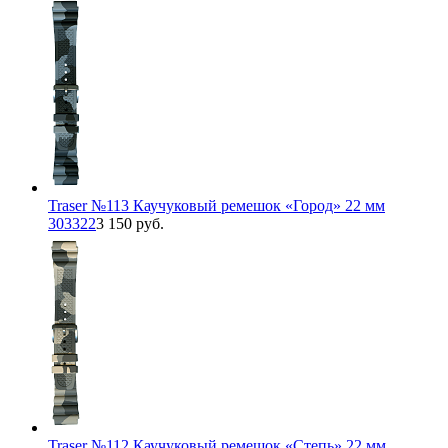
Traser №113 Каучуковый ремешок «Город» 22 мм
303322
3 150 руб.
Traser №112 Каучуковый ремешок «Степь» 22 мм