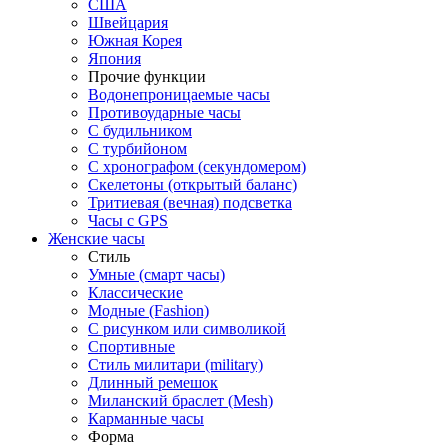
США
Швейцария
Южная Корея
Япония
Прочие функции
Водонепроницаемые часы
Противоударные часы
С будильником
С турбийоном
С хронографом (секундомером)
Скелетоны (открытый баланс)
Тритиевая (вечная) подсветка
Часы с GPS
Женские часы
Стиль
Умные (смарт часы)
Классические
Модные (Fashion)
С рисунком или символикой
Спортивные
Стиль милитари (military)
Длинный ремешок
Миланский браслет (Mesh)
Карманные часы
Форма