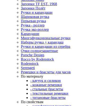
Запонки TF EST. 1968
Запонки Полёт
Ручки и карандаши
Шариковая ручка
Перьевая ручка
Ручка - роллер
Ручка эко-роллер
Карандаши
Многофункциональные ручки
Наборы ручка + карандаш
Ручки и карандаши из серебра
Очки солнцезащитные
Porsche Design
Rocco by Rodenstock
Rodenstock
Serengeti
Ремешки и браслеты для часов
По материалу
- каучук и силикон
- кожаные ремешки
- стальные браслеты
- текстильные ремешки
- титановые браслеты
По свойствам