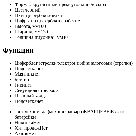
Форма
закругленный прямоугольник/квадрат
Цвет
черный
Цвет циферблата
белый
Цифры на циферблате
арабские
Высота, мм
160
Ширина, мм
130
Толщина (глубина), мм
40
Функции
Циферблат (стрелки/электронный)
аналоговый (стрелки)
Подсветка
нет
Маятник
нет
Бой
нет
Гири
нет
Секундная стрелка
да
Плавный ход
да
Подсветка
нет
Тип механизма (механика/кварц)
КВАРЦЕВЫЕ / - от
батарейки
Новинка
Нет
Хит продаж
Нет
Акция
Нет