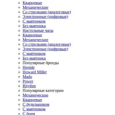
Кварцевые
Механические
Со стрелками (аналоговые)
Электронные (цифровые)
С маятником
Без маятника
Настольные часы
Кварцевые
Механические
Со стрелками (аналоговые)
Электронные (цифровые)
С маятником
Без маятника
Популярные бренды
Hermle
Howard Miller
Mado
Power
Rhythm
Популярные категории
Механические
Кварцевые
С будильником
С маятником
С боем