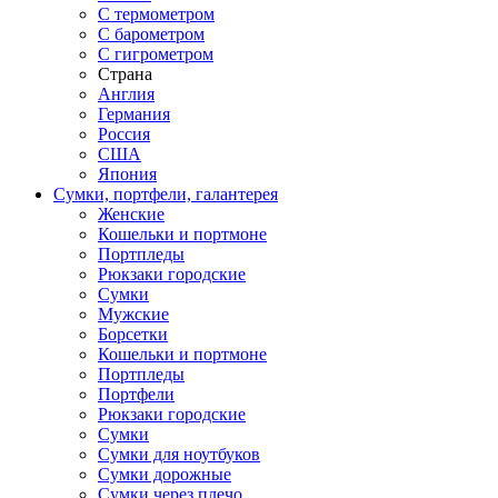
С термометром
С барометром
С гигрометром
Страна
Англия
Германия
Россия
США
Япония
Сумки, портфели, галантерея
Женские
Кошельки и портмоне
Портпледы
Рюкзаки городские
Сумки
Мужские
Борсетки
Кошельки и портмоне
Портпледы
Портфели
Рюкзаки городские
Сумки
Сумки для ноутбуков
Сумки дорожные
Сумки через плечо