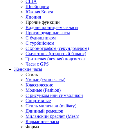
США
Швейцария
Южная Корея
Япония
Прочие функции
Водонепроницаемые часы
Противоударные часы
С будильником
С турбийоном
С хронографом (секундомером)
Скелетоны (открытый баланс)
Тритиевая (вечная) подсветка
Часы с GPS
Женские часы
Стиль
Умные (смарт часы)
Классические
Модные (Fashion)
С рисунком или символикой
Спортивные
Стиль милитари (military)
Длинный ремешок
Миланский браслет (Mesh)
Карманные часы
Форма