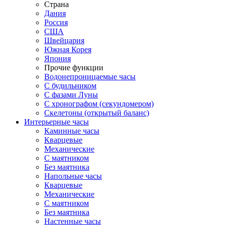
Страна
Дания
Россия
США
Швейцария
Южная Корея
Япония
Прочие функции
Водонепроницаемые часы
С будильником
С фазами Луны
С хронографом (секундомером)
Скелетоны (открытый баланс)
Интерьерные часы
Каминные часы
Кварцевые
Механические
С маятником
Без маятника
Напольные часы
Кварцевые
Механические
С маятником
Без маятника
Настенные часы