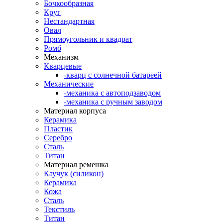
Бочкообразная
Круг
Нестандартная
Овал
Прямоугольник и квадрат
Ромб
Механизм
Кварцевые
-кварц с солнечной батареей
Механические
-механика с автоподзаводом
-механика с ручным заводом
Материал корпуса
Керамика
Пластик
Серебро
Сталь
Титан
Материал ремешка
Каучук (силикон)
Керамика
Кожа
Сталь
Текстиль
Титан