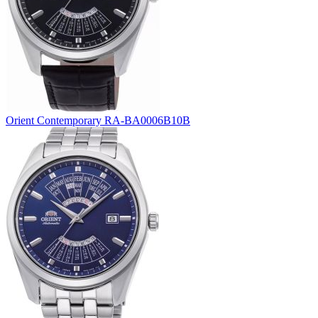
Orient Contemporary RA-BA0006B10B