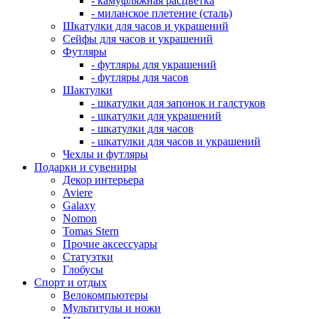
- камуфляжная расцветка
- миланское плетение (сталь)
Шкатулки для часов и украшений
Сейфы для часов и украшений
Футляры
- футляры для украшений
- футляры для часов
Шактулки
- шкатулки для запонок и галстуков
- шкатулки для украшений
- шкатулки для часов
- шкатулки для часов и украшений
Чехлы и футляры
Подарки и сувениры
Декор интерьера
Aviere
Galaxy
Nomon
Tomas Stern
Прочие аксессуары
Статуэтки
Глобусы
Спорт и отдых
Велокомпьютеры
Мультитулы и ножи