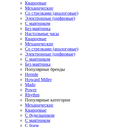
Кварцевые
Механические
Со стрелками (аналоговые)
Электронные (цифровые)
С маятником
Без маятника
Настольные часы
Кварцевые
Механические
Со стрелками (аналоговые)
Электронные (цифровые)
С маятником
Без маятника
Популярные бренды
Hermle
Howard Miller
Mado
Power
Rhythm
Популярные категории
Механические
Кварцевые
С будильником
С маятником
С боем