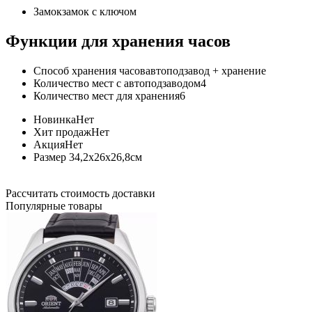
Замок
замок с ключом
Функции для хранения часов
Способ хранения часов
автоподзавод + хранение
Количество мест с автоподзаводом
4
Количество мест для хранения
6
Новинка
Нет
Хит продаж
Нет
Акция
Нет
Размер
34,2х26х26,8см
Рассчитать стоимость доставки
Популярные товары