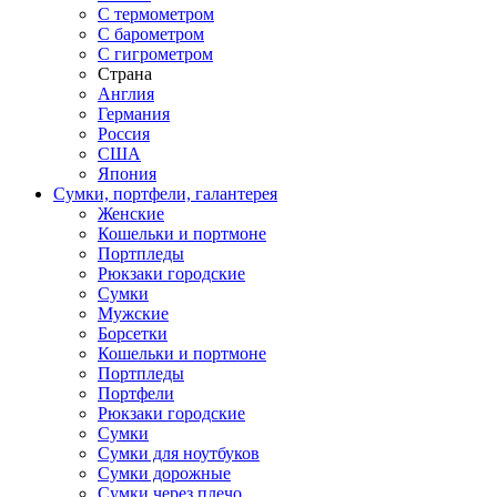
С термометром
С барометром
С гигрометром
Страна
Англия
Германия
Россия
США
Япония
Сумки, портфели, галантерея
Женские
Кошельки и портмоне
Портпледы
Рюкзаки городские
Сумки
Мужские
Борсетки
Кошельки и портмоне
Портпледы
Портфели
Рюкзаки городские
Сумки
Сумки для ноутбуков
Сумки дорожные
Сумки через плечо