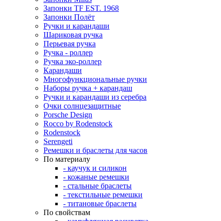
Запонки TF EST. 1968
Запонки Полёт
Ручки и карандаши
Шариковая ручка
Перьевая ручка
Ручка - роллер
Ручка эко-роллер
Карандаши
Многофункциональные ручки
Наборы ручка + карандаш
Ручки и карандаши из серебра
Очки солнцезащитные
Porsche Design
Rocco by Rodenstock
Rodenstock
Serengeti
Ремешки и браслеты для часов
По материалу
- каучук и силикон
- кожаные ремешки
- стальные браслеты
- текстильные ремешки
- титановые браслеты
По свойствам