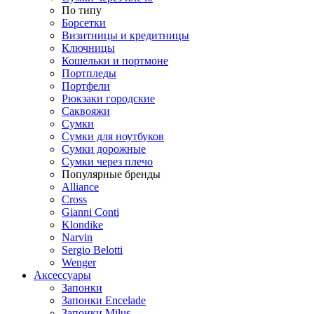
По типу
Борсетки
Визитницы и кредитницы
Ключницы
Кошельки и портмоне
Портпледы
Портфели
Рюкзаки городские
Саквояжи
Сумки
Сумки для ноутбуков
Сумки дорожные
Сумки через плечо
Популярные бренды
Alliance
Cross
Gianni Conti
Klondike
Narvin
Sergio Belotti
Wenger
Аксессуары
Запонки
Запонки Encelade
Запонки Milus